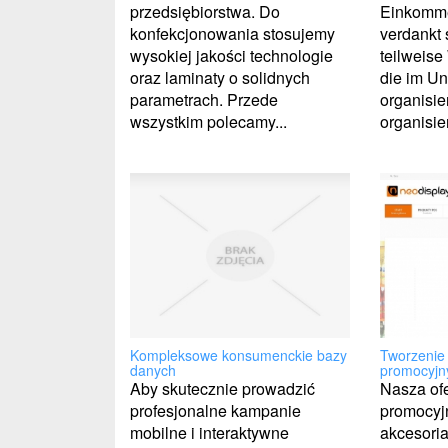
przedsiębiorstwa. Do
Einkomme
konfekcjonowania stosujemy
verdankt 
wysokiej jakości technologie
teilweis
oraz laminaty o solidnych
die im U
parametrach. Przede
organisie
wszystkim polecamy...
organisie
Kompleksowe konsumenckie bazy
Tworzenie
danych
promocyjn
Aby skutecznie prowadzić
Nasza ofe
profesjonalne kampanie
promocyj
mobilne i interaktywne
akcesoria