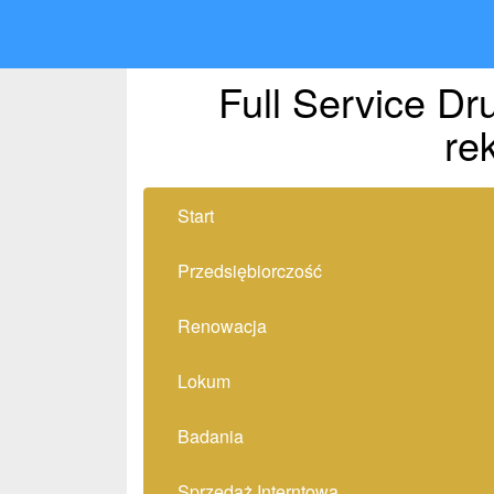
Full Service Dr
re
Start
Przedsiębiorczość
Renowacja
Lokum
Badania
Sprzedaż Interntowa