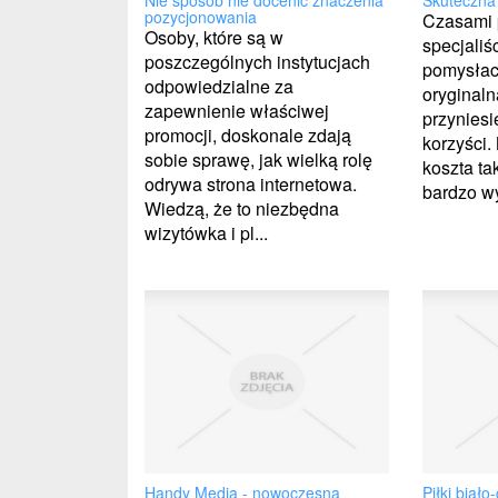
Nie sposób nie docenić znaczenia
Skuteczna 
pozycjonowania
Czasami 
Osoby, które są w
specjaliś
poszczególnych instytucjach
pomysłac
odpowiedzialne za
oryginaln
zapewnienie właściwej
przyniesi
promocji, doskonale zdają
korzyści.
sobie sprawę, jak wielką rolę
koszta ta
odrywa strona internetowa.
bardzo wy
Wiedzą, że to niezbędna
wizytówka i pl...
Handy Media - nowoczesna
Piłki biał