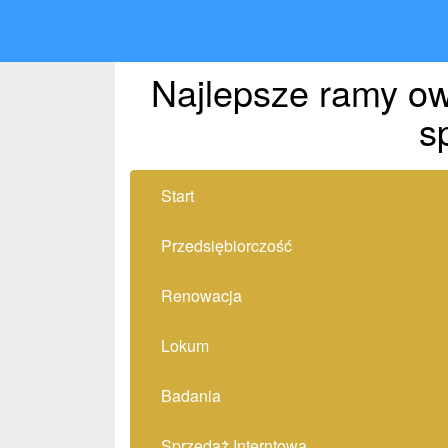
Najlepsze ramy ow
s
Start
Przedsiębiorczość
Renowacja
Lokum
Badania
Sprzedaż Interntowa