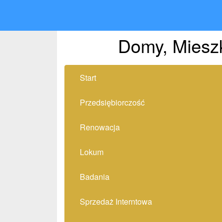
Domy, Mieszk
Start
Przedsiębiorczość
Renowacja
Lokum
Badania
Sprzedaż Interntowa