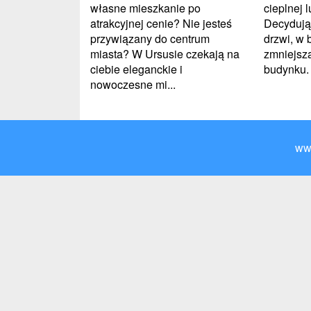
własne mieszkanie po
cieplnej 
atrakcyjnej cenie? Nie jesteś
Decydując
przywiązany do centrum
drzwi, w 
miasta? W Ursusie czekają na
zmniejsza
ciebie eleganckie i
budynku. 
nowoczesne mi...
ww