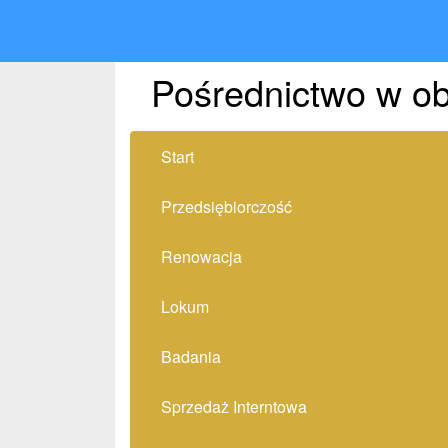
Pośrednictwo w ob
Start
Przedsiębiorczość
Renowacja
Lokum
Badania
Sprzedaż Interntowa