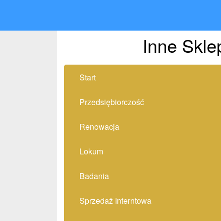
Inne Skle
Start
Przedsiębiorczość
Renowacja
Lokum
Badania
Sprzedaż Interntowa