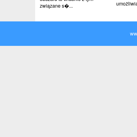
umożliwi
związane s�...
ww