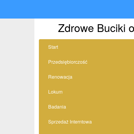
Zdrowe Buciki o
Start
Przedsiębiorczość
Renowacja
Lokum
Badania
Sprzedaż Interntowa