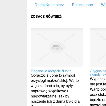
Dodaj Komentarz
Poleć stronę
Wp
ZOBACZ RÓWNIEŻ:
Eleganckie obrączki ślubne
Oryginaln
skandyna
Obrączki ślubne to symbol
Wyposaże
przysięgi małżeńskiej. Warto
nie jest 
więc zadbać o to, by były
Warto po
naprawdę wyjątkowe i
oraz ciek
niepowtarzalne. Tak by
będzie d
noszenie ich z dumą było dla
mieszkani