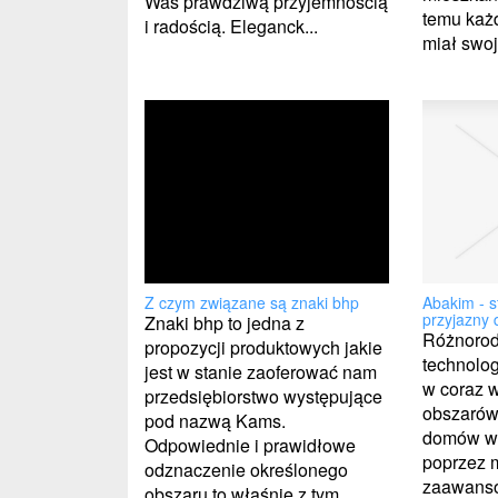
Was prawdziwą przyjemnością
temu każ
i radością. Eleganck...
miał swoj
Abakim - s
Z czym związane są znaki bhp
przyjazny
Znaki bhp to jedna z
Różnorod
propozycji produktowych jakie
technolo
jest w stanie zaoferować nam
w coraz w
przedsiębiorstwo występujące
obszarów
pod nazwą Kams.
domów wk
Odpowiednie i prawidłowe
poprzez 
odznaczenie określonego
zaawans
obszaru to właśnie z tym