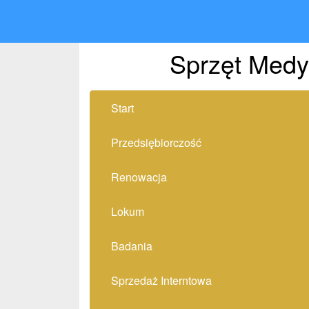
Sprzęt Medy
Start
Przedsiębiorczość
Renowacja
Lokum
Badania
Sprzedaż Interntowa