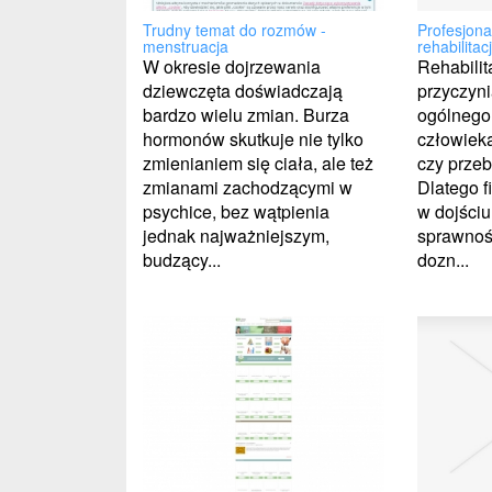
Profesjona
Trudny temat do rozmów -
rehabilitac
menstruacja
Rehabilit
W okresie dojrzewania
przyczyni
dziewczęta doświadczają
ogólnego
bardzo wielu zmian. Burza
człowieka
hormonów skutkuje nie tylko
czy przeb
zmienianiem się ciała, ale też
Dlatego 
zmianami zachodzącymi w
w dojściu
psychice, bez wątpienia
sprawnośc
jednak najważniejszym,
dozn...
budzący...