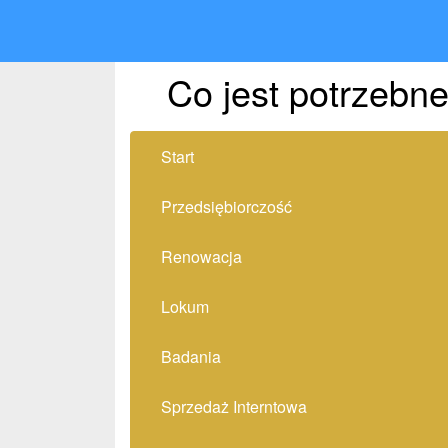
Co jest potrzebne
Start
Przedsiębiorczość
Renowacja
Lokum
Badania
Sprzedaż Interntowa