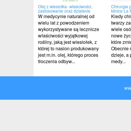
Chirurgia 
Olej z wiesiołka- właściwości,
klinice La 
zastosowanie oraz działanie
Kiedy chi
W medycynie naturalnej od
twarzy za
wielu lat z powodzeniem
wiele os
wykorzystywane są lecznicze
nowe życi
właściwości wyjątkowej
które zmie
rośliny, jaką jest wiesiołek, z
Obecnie r
której to nasion produkowany
dzieje, a
jest m.in. olej, którego proces
medy...
tłoczenia odbyw...
ww