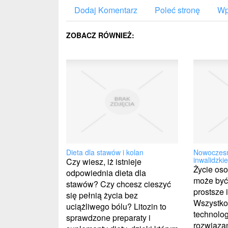
Dodaj Komentarz
Poleć stronę
Wp
ZOBACZ RÓWNIEŻ:
Dieta dla stawów i kolan
Nowoczesne
inwalidzkie
Czy wiesz, iż istnieje
Życie os
odpowiednia dieta dla
może być
stawów? Czy chcesz cieszyć
prostsze 
się pełnią życia bez
Wszystko
uciążliwego bólu? Litozin to
technolo
sprawdzone preparaty i
rozwiąza