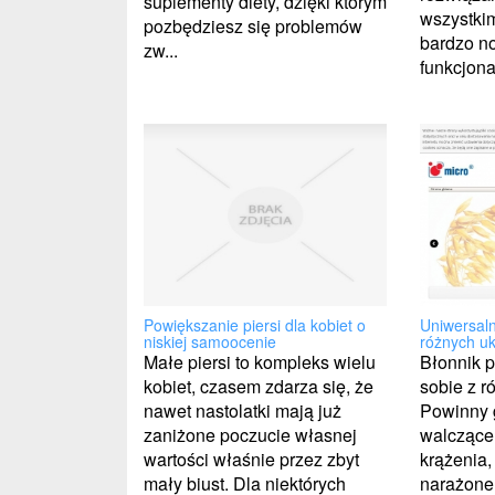
suplementy diety, dzięki którym
wszystki
pozbędziesz się problemów
bardzo n
zw...
funkcjonal
Powiększanie piersi dla kobiet o
Uniwersaln
niskiej samoocenie
różnych u
Małe piersi to kompleks wielu
Błonnik 
kobiet, czasem zdarza się, że
sobie z r
nawet nastolatki mają już
Powinny 
zaniżone poczucie własnej
walczące
wartości właśnie przez zbyt
krążenia,
mały biust. Dla niektórych
narażone 