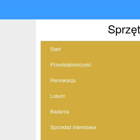
Sprzęt
Start
Przedsiębiorczość
Renowacja
Lokum
Badania
Sprzedaż Interntowa