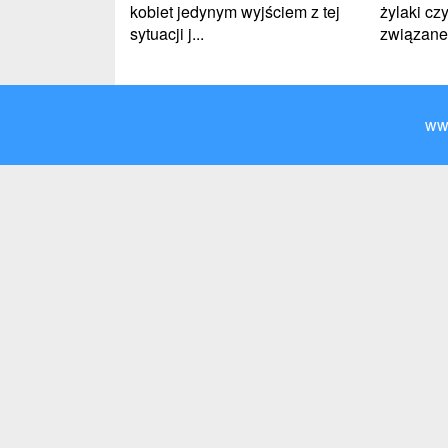
kobiet jedynym wyjściem z tej
żylaki cz
sytuacji j...
związane 
ww