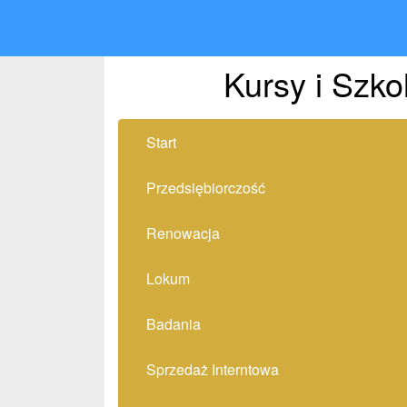
Kursy i Szko
Start
Przedsiębiorczość
Renowacja
Lokum
Badania
Sprzedaż Interntowa