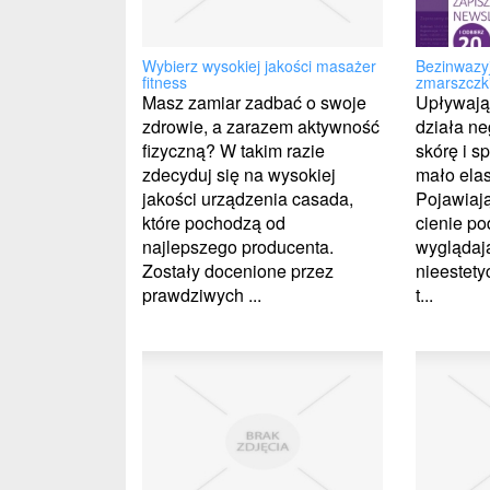
Wybierz wysokiej jakości masażer
Bezinwazy
fitness
zmarszczki
Masz zamiar zadbać o swoje
Upływając
zdrowie, a zarazem aktywność
działa n
fizyczną? W takim razie
skórę i sp
zdecyduj się na wysokiej
mało elas
jakości urządzenia casada,
Pojawiają
które pochodzą od
cienie po
najlepszego producenta.
wyglądaj
Zostały docenione przez
nieestet
prawdziwych ...
t...