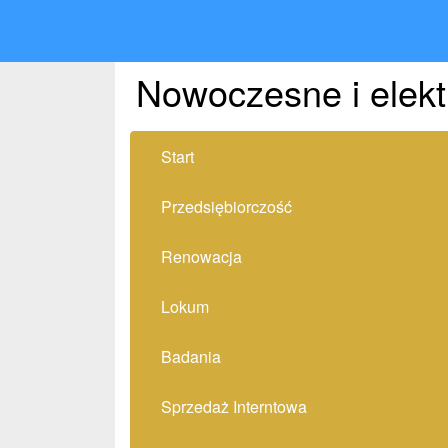
Nowoczesne i elekt
Start
Przedsiębiorczość
Renowacja
Lokum
Badania
Sprzedaż Interntowa