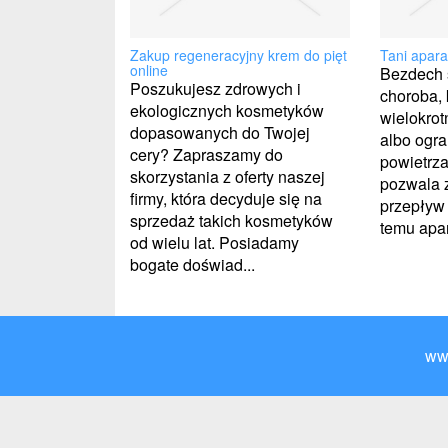
Zakup regeneracyjny krem do pięt
Tani apar
online
Bezdech 
Poszukujesz zdrowych i
choroba, 
ekologicznych kosmetyków
wielokrot
dopasowanych do Twojej
albo ogr
cery? Zapraszamy do
powietrz
skorzystania z oferty naszej
pozwala 
firmy, która decyduje się na
przepływ 
sprzedaż takich kosmetyków
temu apar
od wielu lat. Posiadamy
bogate doświad...
ww