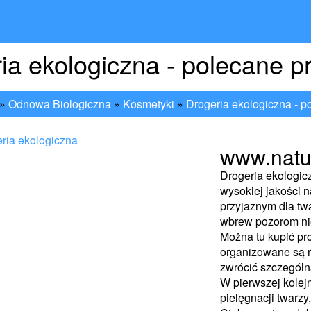
ia ekologiczna - polecane p
»
Odnowa Biologiczna
»
Kosmetyki
»
Drogeria ekologiczna - p
www.natur
Drogeria ekologic
wysokiej jakości n
przyjaznym dla twa
wbrew pozorom ni
Można tu kupić pr
organizowane są r
zwrócić szczególn
W pierwszej kolejn
pielęgnacji twarzy