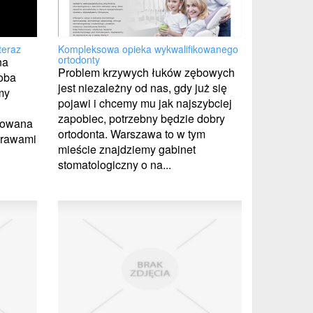
Kompleksowa opieka wykwalifikowanego
teraz
ortodonty
na
Problem krzywych łuków zębowych
oba
jest niezależny od nas, gdy już się
my
pojawi i chcemy mu jak najszybciej
zapobiec, potrzebny będzie dobry
anowana
ortodonta. Warszawa to w tym
prawami
mieście znajdziemy gabinet
stomatologiczny o na...