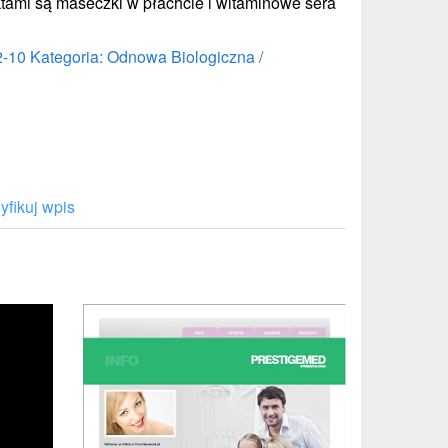
ami są maseczki w płachcie i witaminowe sera
2-10
Kategoria: Odnowa Biologiczna /
fikuj wpis