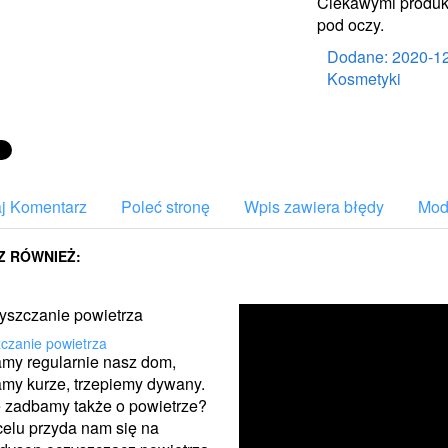
Ciekawymi produkt
pod oczy.
Dodane: 2020-1
Kosmetyki
j Komentarz
Poleć stronę
Wpis zawiera błędy
Mody
Z RÓWNIEŻ:
zanie powietrza
my regularnie nasz dom,
my kurze, trzepiemy dywany.
 zadbamy także o powietrze?
elu przyda nam się na