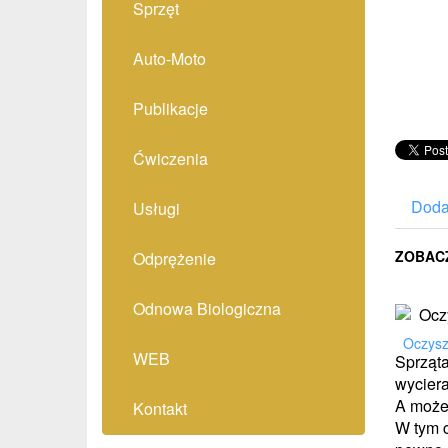
Sprzęt
Auto-Moto
Publikacje
Ćwiczenia
Doda
Usługi
ZOBAC
Odprężenie
Odnowa Biologiczna
Oczyszc
WEB
Sprząta
wyciera
A może
Kontakt
W tym c