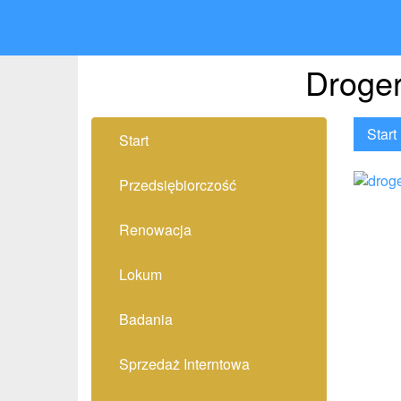
Droger
Start
Start
Przedsiębiorczość
Renowacja
Lokum
Badania
Sprzedaż Interntowa