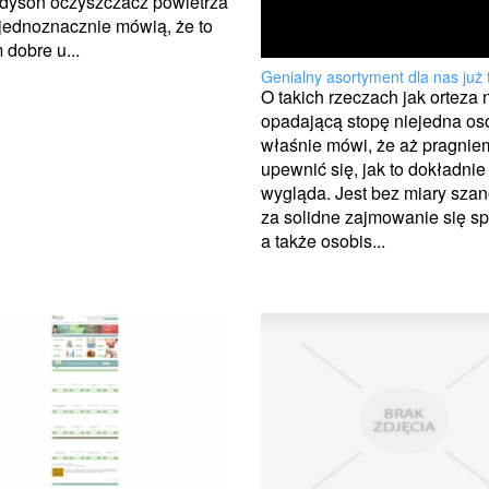
dyson oczyszczacz powietrza
jednoznacznie mówią, że to
 dobre u...
Genialny asortyment dla nas już 
O takich rzeczach jak orteza 
opadającą stopę niejedna os
właśnie mówi, że aż pragnie
upewnić się, jak to dokładnie
wygląda. Jest bez miary sz
za solidne zajmowanie się s
a także osobis...