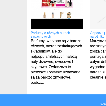
Odpocznij
Perfumy o różnych nutach
narożniku
zapachowych
Marzysz o
Perfumy tworzone są z bardzo
rodzinny
różnych, nieraz zaskakujących
zbliża cz
składników, ale do
pomaga z
najpopularniejszych należą
całym dni
nuty drzewne, owocowe i
wygodne
szyprowe. Zwłaszcza te
narożniki
pierwsze i ostatnie uznawane
idealnie 
są za bardzo zmysłowe,
podcz...
ww