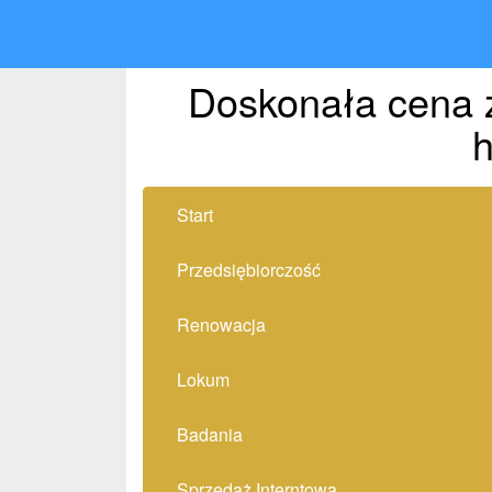
Doskonała cena 
h
Start
Przedsiębiorczość
Renowacja
Lokum
Badania
Sprzedaż Interntowa