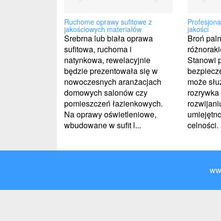
Ruchome oprawy sufitowe z
Profesjona
jakościowych materiałów
jakości
Srebrna lub biała oprawa
Broń pal
sufitowa, ruchoma i
różnoraki
natynkowa, rewelacyjnie
Stanowi 
będzie prezentowała się w
bezpiecze
nowoczesnych aranżacjach
może słu
domowych salonów czy
rozrywka
pomieszczeń łazienkowych.
rozwijani
Na oprawy oświetleniowe,
umiejętno
wbudowane w sufit l...
celności. 
ww