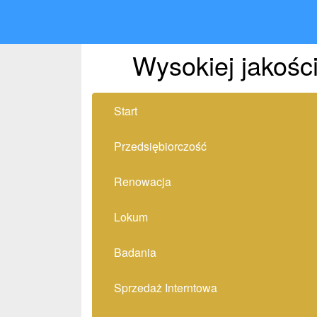
Wysokiej jakośc
Start
Przedsiębiorczość
Renowacja
Lokum
Badania
Sprzedaż Interntowa