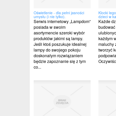
Oświetlenie - dla pełni jasności
Klocki leg
umysłu (i nie tylko).
dzieci w 
Serwis internetowy „Lampdom”
Każde dz
posiada w swoim
budować 
asortymencie szeroki wybór
ulubiony
produktów jakimi są lampy.
każdym wi
Jeśli ktoś poszukuje idealnej
maluchy z
lampy do swojego pokoju
tworzyć k
doskonałym rozwiązaniem
podpowia
będzie zapoznanie się z tym
Oczywiści
co...