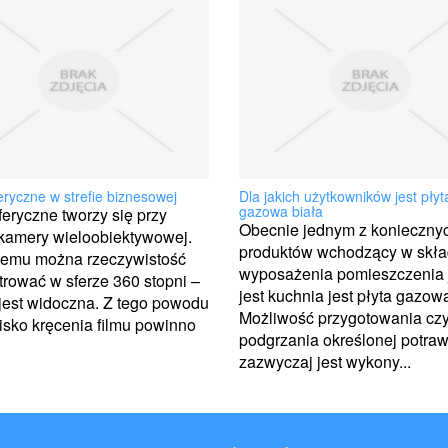
eryczne w strefie biznesowej
Dla jakich użytkowników jest płyt
gazowa biała
feryczne tworzy się przy
Obecnie jednym z konieczny
 kamery wieloobiektywowej.
produktów wchodzący w skła
 temu można rzeczywistość
wyposażenia pomieszczenia 
trować w sferze 360 stopni –
jest kuchnia jest płyta gazowa
jest widoczna. Z tego powodu
Możliwość przygotowania cz
sko kręcenia filmu powinno
podgrzania określonej potraw
zazwyczaj jest wykony...