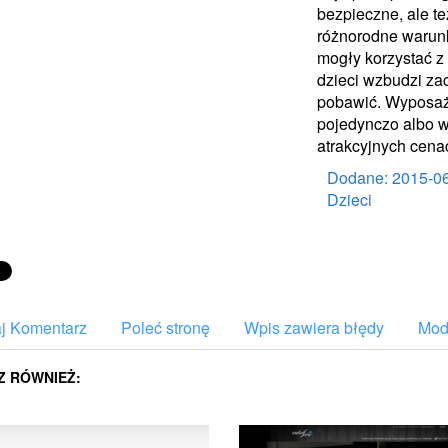
bezpieczne, ale t
różnorodne warunk
mogły korzystać z 
dzieci wzbudzi zac
pobawić. Wyposa
pojedynczo albo w
atrakcyjnych cena
Dodane: 2015-0
Dzieci
j Komentarz
Poleć stronę
Wpis zawiera błędy
Mody
Z RÓWNIEŻ: