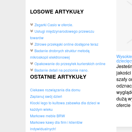
LOSOWE ARTYKUŁY
Zegarki Casio w ofercie.
Usługi międzynarodowego przewozu
towarów
Zdrowe przekąski online dostępne teraz
Badanie drobnych struktur metodą
Wysokie
mikroskopii elektronowej
dziecięc
Opakowanie do przesyłek kurierskich online
Jesteś
Badanie detali na poziomie nano.
jakości
OSTATNIE ARTYKUŁY
szafy o
odznacz
Ciekawe rozwiązania dla domu
wygląde
Zaplanuj swój dzień
dużą w
Klocki lego to kultowa zabawka dla dzieci w
ofercie
każdym wieku
Markowe meble BRW
Markowe kawy dla firm i klientów
indywidualnych!