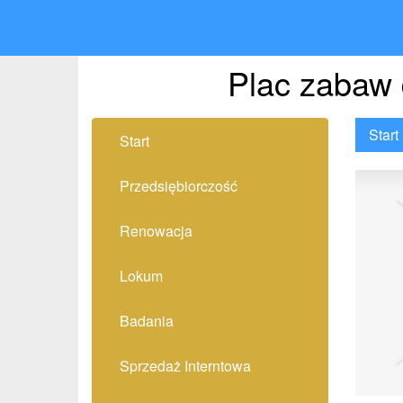
Plac zabaw 
Start
Start
Przedsiębiorczość
Renowacja
Lokum
Badania
Sprzedaż Interntowa