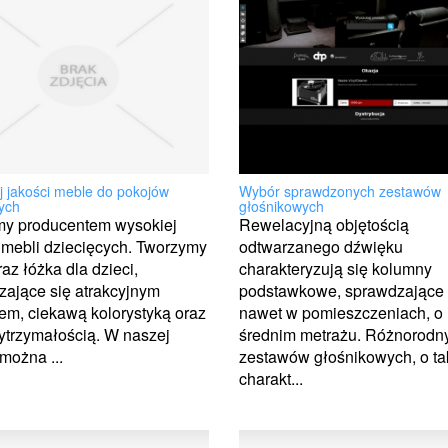
j jakości meble do pokojów
Wybór sprawdzonych zestawów
ych
głośnikowych
my producentem wysokiej
Rewelacyjną objętością
 mebli dziecięcych. Tworzymy
odtwarzanego dźwięku
raz łóżka dla dzieci,
charakteryzują się kolumny
ające się atrakcyjnym
podstawkowe, sprawdzające 
m, ciekawą kolorystyką oraz
nawet w pomieszczeniach, o
ytrzymałością. W naszej
średnim metrażu. Różnorodn
 można ...
zestawów głośnikowych, o ta
charakt...