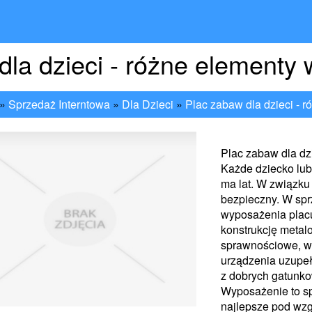
dla dzieci - różne elementy
»
Sprzedaż Interntowa
»
Dla Dzieci
»
Plac zabaw dla dzieci - 
Plac zabaw dla dz
Każde dziecko lub
ma lat. W związku
bezpieczny. W sp
wyposażenia placu
konstrukcję metal
sprawnościowe, wi
urządzenia uzupeł
z dobrych gatunko
Wyposażenie to spe
najlepsze pod wzg