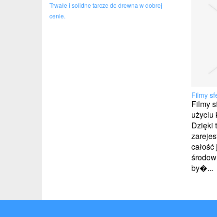
Trwałe i solidne tarcze do drewna w dobrej
cenie.
Filmy sf
Filmy s
użyciu
Dzięki
zarejes
całość 
środowi
by�...