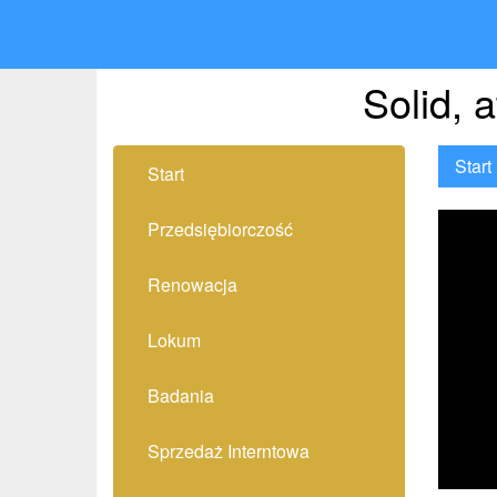
Solid, 
Start
Start
Przedsiębiorczość
Renowacja
Lokum
Badania
Sprzedaż Interntowa