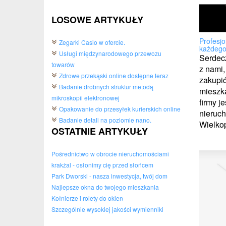
LOSOWE ARTYKUŁY
Profesjo
Zegarki Casio w ofercie.
każdeg
Usługi międzynarodowego przewozu
Serdec
towarów
z nami,
Zdrowe przekąski online dostępne teraz
zakupi
Badanie drobnych struktur metodą
mieszka
mikroskopii elektronowej
firmy j
Opakowanie do przesyłek kurierskich online
nieruch
Badanie detali na poziomie nano.
Wielkopo
OSTATNIE ARTYKUŁY
Pośrednictwo w obrocie nieruchomościami
krakżal - osłonimy cię przed słońcem
Park Dworski - nasza inwestycja, twój dom
Najlepsze okna do twojego mieszkania
Kołnierze i rolety do okien
Szczególnie wysokiej jakości wymienniki