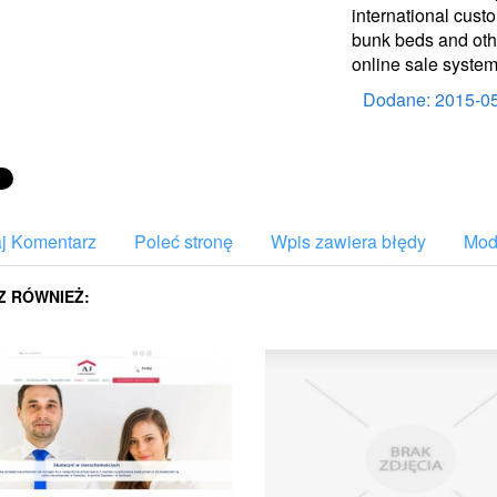
international cust
bunk beds and othe
online sale system
Dodane: 2015-0
j Komentarz
Poleć stronę
Wpis zawiera błędy
Mody
Z RÓWNIEŻ: