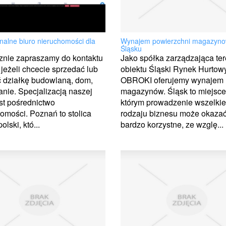
Wynajem powierzchni magazyno
nalne biuro nieruchomości dla
Śląsku
o
Jako spółka zarządzająca te
znie zapraszamy do kontaktu
obiektu Śląski Rynek Hurtow
 jeżeli chcecie sprzedać lub
OBROKI oferujemy wynajem
ć działkę budowlaną, dom,
magazynów. Śląsk to miejsce
nie. Specjalizacją naszej
którym prowadzenie wszelki
est pośrednictwo
rodzaju biznesu może okazać
omości. Poznań to stolica
bardzo korzystne, ze wzglę...
lski, któ...