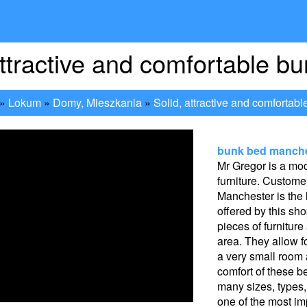
attractive and comfortable b
»
Lokum
»
Domy, Mieszkania
»
Solid, attractive and comfortab
bunk bed manches
Mr Gregor is a mode
furniture. Custome
Manchester is the 
offered by this s
pieces of furniture
area. They allow fo
a very small room 
comfort of these b
many sizes, types,
one of the most imp