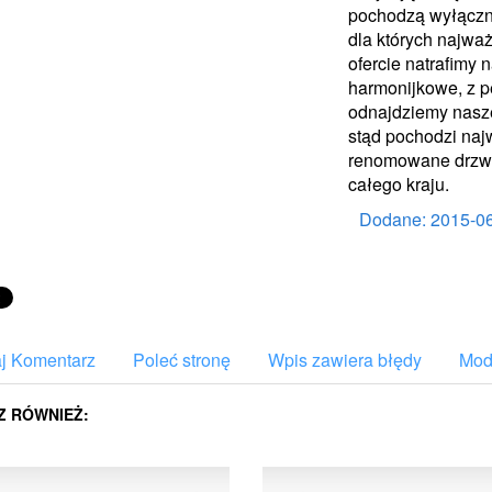
pochodzą wyłączni
dla których najważ
ofercie natrafimy
harmonijkowe, z p
odnajdziemy nasz
stąd pochodzi naj
renomowane drzwi,
całego kraju.
Dodane: 2015-0
j Komentarz
Poleć stronę
Wpis zawiera błędy
Mody
Z RÓWNIEŻ: