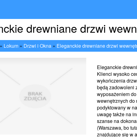
nckie drewniane drzwi wewn
»
Lokum
»
Drzwi i Okna
»
Eleganckie drewniane drzwi wewnęt
Eleganckie drewn
Klienci wysoko ce
wykończenia drzw
będą zadowoleni z
wyposażeniem do 
wewnętrznych do 
podyktowany w naj
uwagę także na in
szanse na dokonan
(Warszawa, bo tut
znajdujące się w