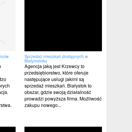
temów
Sprzedaż mieszkań dostępnych w
Białymstoku
m
Agencja jaką jest Krzewcy to
przedsiębiorstwo, które oferuje
dzo
następujące usługi jakimi są
órych
sprzedaż mieszkań. Białystok to
cja.
obszar, gdzie swoją działalność
prowadzi powyższa firma. Możliwość
rstwa.
zakupu nowego...