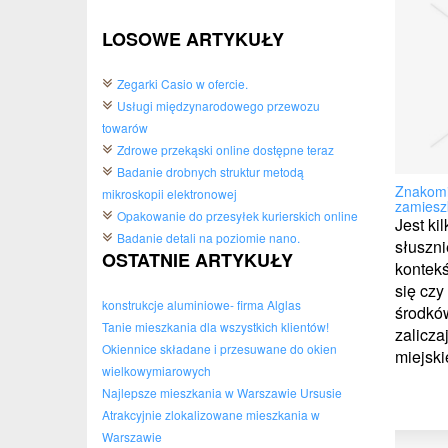
LOSOWE ARTYKUŁY
Zegarki Casio w ofercie.
Usługi międzynarodowego przewozu
towarów
Zdrowe przekąski online dostępne teraz
Badanie drobnych struktur metodą
Znakomit
mikroskopii elektronowej
zamiesz
Opakowanie do przesyłek kurierskich online
Jest ki
Badanie detali na poziomie nano.
słuszn
OSTATNIE ARTYKUŁY
kontekś
się cz
konstrukcje aluminiowe- firma Alglas
środkó
Tanie mieszkania dla wszystkich klientów!
zalicza
Okiennice składane i przesuwane do okien
miejskie
wielkowymiarowych
Najlepsze mieszkania w Warszawie Ursusie
Atrakcyjnie zlokalizowane mieszkania w
Warszawie