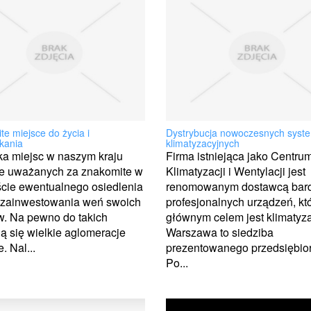
e miejsce do życia i
Dystrybucja nowoczesnych sys
kania
klimatyzacyjnych
lka miejsc w naszym kraju
Firma istniejąca jako Centru
ie uważanych za znakomite w
Klimatyzacji i Wentylacji jest
cie ewentualnego osiedlenia
renomowanym dostawcą bar
y zainwestowania weń swoich
profesjonalnych urządzeń, kt
w. Na pewno do takich
głównym celem jest klimatyza
ją się wielkie aglomeracje
Warszawa to siedziba
. Nal...
prezentowanego przedsiębio
Po...