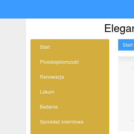
Elega
Start
Start
Przedsiębiorczość
Renowacja
Lokum
Badania
Sprzedaż Interntowa