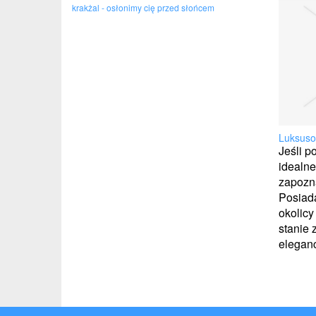
krakżal - osłonimy cię przed słońcem
Luksuso
Jeśli p
idealne
zapozna
Posiad
okolic
stanie
eleganc