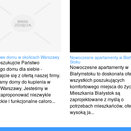
we domu w okolicach Warszawy
Nowoczesne apartamenty w Bia
Stoku
oszukujcie Państwo
Nowoczesne apartamenty w
go domu dla siebie -
Białymstoku to doskonała ofe
jcie się z ofertą naszej firmy.
wszystkich poszukujących
amy domy do kupienia w
komfortowego miejsca do życ
y Warszawy. Jesteśmy w
Mieszkania Białystok są
 zaproponować niezwykle
zaprojektowane z myślą o
kie i funkcjonalne całoro...
potrzebach mieszkańców, ofe
wysoką ja...