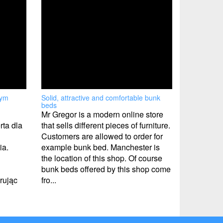
łym
Solid, attractive and comfortable bunk
beds
Mr Gregor is a modern online store
rta dla
that sells different pieces of furniture.
Customers are allowed to order for
ia.
example bunk bed. Manchester is
the location of this shop. Of course
bunk beds offered by this shop come
rując
fro...