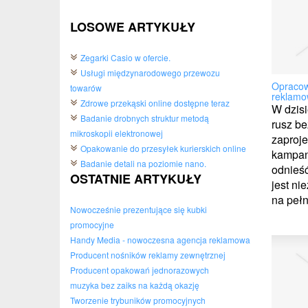
LOSOWE ARTYKUŁY
Zegarki Casio w ofercie.
Usługi międzynarodowego przewozu
Opracow
towarów
reklamo
Zdrowe przekąski online dostępne teraz
W dzisi
Badanie drobnych struktur metodą
rusz b
mikroskopii elektronowej
zaproje
Opakowanie do przesyłek kurierskich online
kampan
Badanie detali na poziomie nano.
odnieść
OSTATNIE ARTYKUŁY
jest ni
na pełn
Nowocześnie prezentujące się kubki
promocyjne
Handy Media - nowoczesna agencja reklamowa
Producent nośników reklamy zewnętrznej
Producent opakowań jednorazowych
muzyka bez zaiks na każdą okazję
Tworzenie trybuników promocyjnych