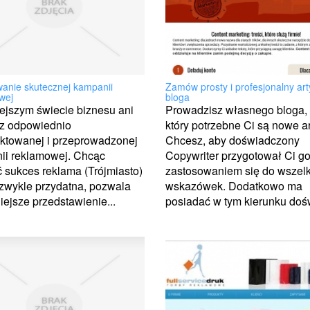
anie skutecznej kampanii
Zamów prosty i profesjonalny art
wej
bloga
ejszym świecie biznesu ani
Prowadzisz własnego bloga,
ez odpowiednio
który potrzebne Ci są nowe a
ktowanej i przeprowadzonej
Chcesz, aby doświadczony
ii reklamowej. Chcąc
Copywriter przygotował Ci go
 sukces reklama (Trójmiasto)
zastosowaniem się do wszelk
ezwykle przydatna, pozwala
wskazówek. Dodatkowo ma
iejsze przedstawienie...
posiadać w tym kierunku dośw