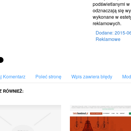
podświetlanymi w 
odznaczają się wy
wykonane w estety
reklamowych.
Dodane: 2015-0
Reklamowe
j Komentarz
Poleć stronę
Wpis zawiera błędy
Mody
Z RÓWNIEŻ: