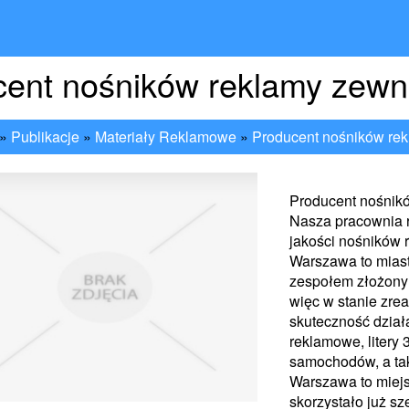
ent nośników reklamy zewn
»
Publikacje
»
Materiały Reklamowe
»
Producent nośników rek
Producent nośnik
Nasza pracownia 
jakości nośników r
Warszawa to miast
zespołem złożonym
więc w stanie zre
skuteczność dzia
reklamowe, litery 
samochodów, a ta
Warszawa to miejs
skorzystało już s