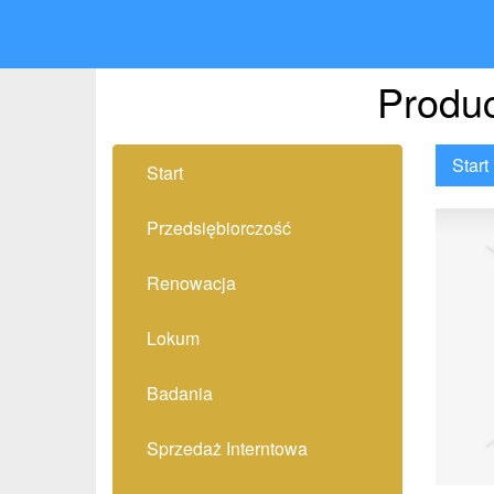
Produc
Start
Start
Przedsiębiorczość
Renowacja
Lokum
Badania
Sprzedaż Interntowa