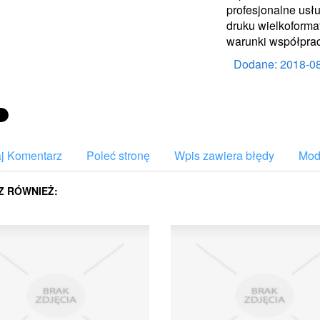
profesjonalne usł
druku wielkoform
warunki współprac
Dodane: 2018-0
j Komentarz
Poleć stronę
Wpis zawiera błędy
Mody
Z RÓWNIEŻ: