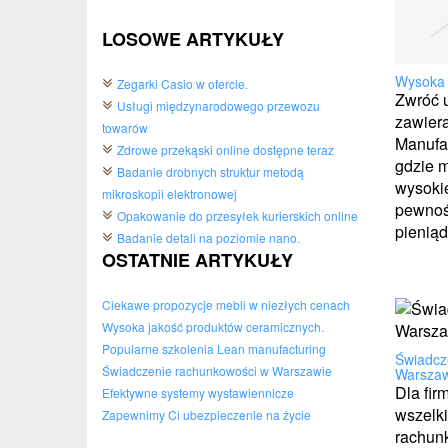
LOSOWE ARTYKUŁY
Wysoka 
Zegarki Casio w ofercie.
Zwróć u
Usługi międzynarodowego przewozu
zawiera
towarów
Manufak
Zdrowe przekąski online dostępne teraz
gdzie 
Badanie drobnych struktur metodą
wysokie
mikroskopii elektronowej
pewnoś
Opakowanie do przesyłek kurierskich online
pieniąd
Badanie detali na poziomie nano.
OSTATNIE ARTYKUŁY
Ciekawe propozycje mebli w niezłych cenach
Wysoka jakość produktów ceramicznych.
Popularne szkolenia Lean manufacturing
Świadcz
Świadczenie rachunkowości w Warszawie
Warszaw
Dla fir
Efektywne systemy wystawiennicze
wszelki
Zapewnimy Ci ubezpieczenie na życie
rachun