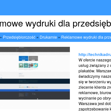
mowe wydruki dla przedsięb
»
Przedsiębiorczość
»
Drukarnie
»
Reklamowe wydruki dla prze
http://technikad
W ofercie naszego
usług związany z 
plakatów. Warszaw
świadczymy nasze u
się w tworzeniu w
zlecenie klienta z
reklamowe, biurow
wycinanie po obryc
Warszawa jest dob
zapotrzebowanie k