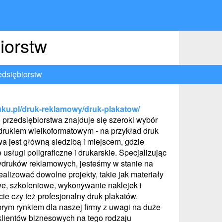
iorstw
dsiębiorstw
ruku.pl/druk-reklamowy/druk-plakatow/
 przedsiębiorstwa znajduje się szeroki wybór
drukiem wielkoformatowym - na przykład druk
a jest główną siedzibą i miejscem, gdzie
sługi poligraficzne i drukarskie. Specjalizując
ydruków reklamowych, jesteśmy w stanie na
realizować dowolne projekty, takie jak materiały
e, szkoleniowe, wykonywanie naklejek i
ie czy też profesjonalny druk plakatów.
rym rynkiem dla naszej firmy z uwagi na duże
lientów biznesowych na tego rodzaju