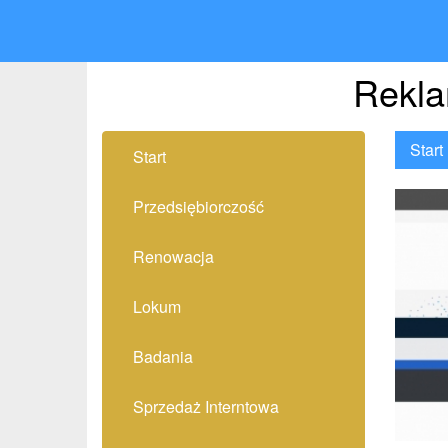
Rekla
Start
Start
Przedsiębiorczość
Renowacja
Lokum
Badania
Sprzedaż Interntowa