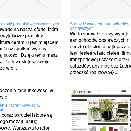
jakość produktów ceramicznych.
Sprawdź wynajem samochodów
dostawczych
wagę na naszą ofertę, która
Warto sprawdzić, czy wynaj
 wyjątkowe produkty.
samochodów dostawczych ni
tura ceramiki jest miejscem,
będzie dla ciebie najlepszą o
możesz spotkać wyroby
jeśłi jesteś właścicielem firm
j jakości. Dzięki temu masz
transportowej i czasem brakuj
ć, że inwestujesz swoje
pojazdów, aby móc bez żadn
ze w o...
przeszkó realizowa�...
enie rachunkowości w
ie
m coraz bardziej istotne są
ego rodzaju usługi
kowe. Warszawa to rejon