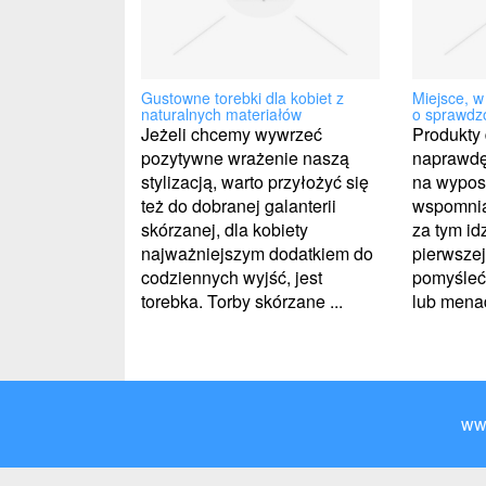
Gustowne torebki dla kobiet z
Miejsce, 
naturalnych materiałów
o sprawdzo
Jeżeli chcemy wywrzeć
Produkty d
pozytywne wrażenie naszą
naprawdę
stylizacją, warto przyłożyć się
na wypos
też do dobranej galanterii
wspomnia
skórzanej, dla kobiety
za tym idz
najważniejszym dodatkiem do
pierwszej
codziennych wyjść, jest
pomyśleć 
torebka. Torby skórzane ...
lub menad
ww