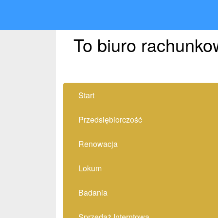
To biuro rachunko
Start
Przedsiębiorczość
Renowacja
Lokum
Badania
Sprzedaż Interntowa