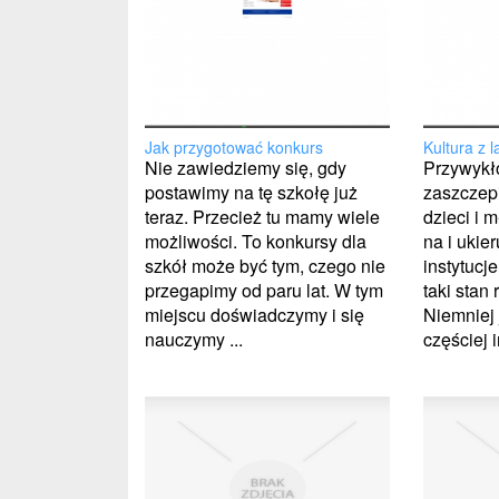
Jak przygotować konkurs
Kultura z l
Nie zawiedziemy się, gdy
Przywykł
postawimy na tę szkołę już
zaszczepi
teraz. Przecież tu mamy wiele
dzieci i 
możliwości. To konkursy dla
na i uki
szkół może być tym, czego nie
instytucje
przegapimy od paru lat. W tym
taki stan
miejscu doświadczymy i się
Niemniej
nauczymy ...
częściej i