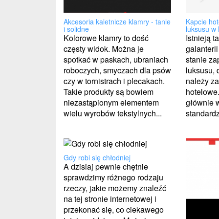
Kapcie hot
Akcesoria kaletnicze klamry - tanie
luksusu w 
i solidne
Istnieją 
Kolorowe klamry to dość
galanteri
częsty widok. Można je
stanie z
spotkać w paskach, ubraniach
luksusu, 
roboczych, smyczach dla psów
należy za
czy w tornistrach i plecakach.
hotelowe.
Takie produkty są bowiem
głównie 
niezastąpionym elementem
standardzi
wielu wyrobów tekstylnych...
Gdy robi się chłodniej
A dzisiaj pewnie chętnie
sprawdzimy różnego rodzaju
rzeczy, jakie możemy znaleźć
na tej stronie internetowej i
przekonać się, co ciekawego