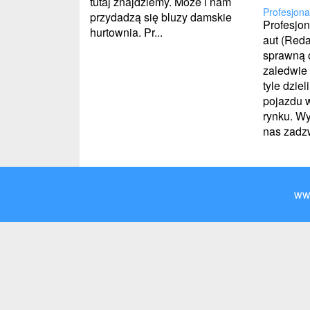
tutaj znajdziemy. Może i nam
Profesjona
przydadzą się bluzy damskie
Profesjon
hurtownia. Pr...
aut (Red
sprawną o
zaledwie 
tyle dzie
pojazdu w
rynku. Wy
nas zadzw
ww