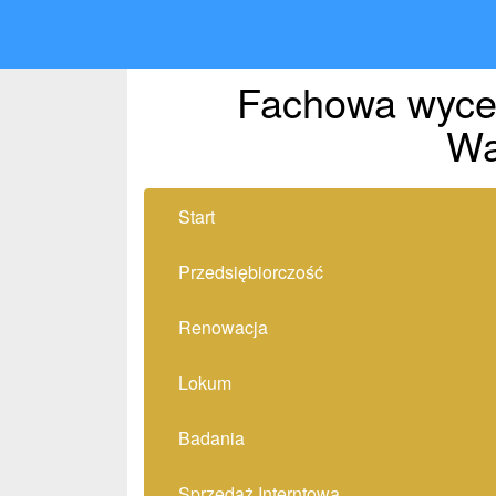
Fachowa wyce
Wa
Start
Przedsiębiorczość
Renowacja
Lokum
Badania
Sprzedaż Interntowa