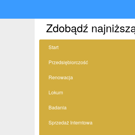
Zdobądź najniższą
Start
Przedsiębiorczość
Renowacja
Lokum
Badania
Sprzedaż Interntowa