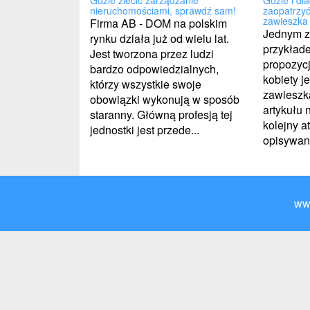
nieruchomościami, sprawdź sam!
zaopatrzyć
zawieszka
Firma AB - DOM na polskim
Jednym z
rynku działa już od wielu lat.
przykład
Jest tworzona przez ludzi
propozycj
bardzo odpowiedzialnych,
kobiety j
którzy wszystkie swoje
zawieszk
obowiązki wykonują w sposób
artykułu 
staranny. Główną profesją tej
kolejny at
jednostki jest przede...
opisywany
ww