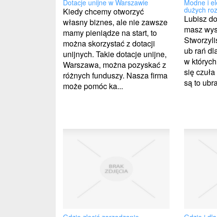
Dotacje unijne w Warszawie
Modne i el
dużych ro
Kiedy chcemy otworzyć
Lubisz d
własny biznes, ale nie zawsze
masz wys
mamy pieniądze na start, to
Stworzyli
można skorzystać z dotacji
ub rań dl
unijnych. Takie dotacje unijne,
w których
Warszawa, można pozyskać z
się czuła
różnych funduszy. Nasza firma
są to ubra
może pomóc ka...
Gdzie zlecić zarządzanie
Gdzie i dl