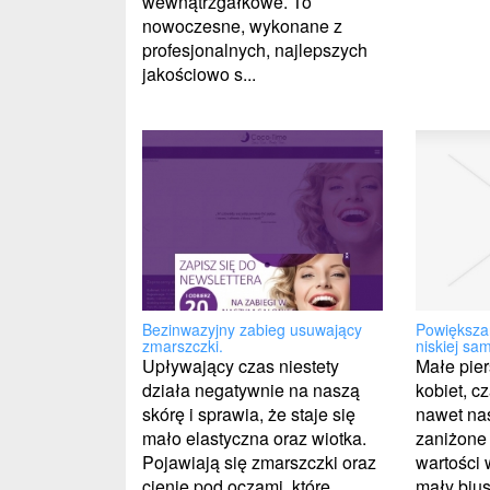
wewnątrzgałkowe. To
nowoczesne, wykonane z
profesjonalnych, najlepszych
jakościowo s...
Powiększan
Bezinwazyjny zabieg usuwający
niskiej sa
zmarszczki.
Małe pier
Upływający czas niestety
kobiet, c
działa negatywnie na naszą
nawet nas
skórę i sprawia, że staje się
zaniżone
mało elastyczna oraz wiotka.
wartości 
Pojawiają się zmarszczki oraz
mały bius
cienie pod oczami, które