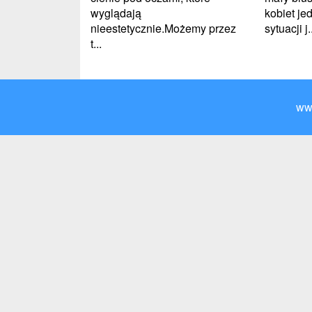
kobiet je
wyglądają
sytuacji j.
nieestetycznie.Możemy przez
t...
ww