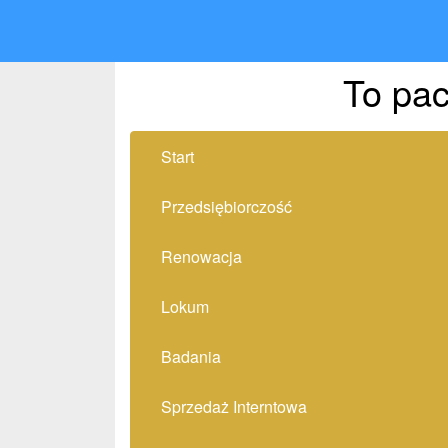
To pac
Start
Przedsiębiorczość
Renowacja
Lokum
Badania
Sprzedaż Interntowa