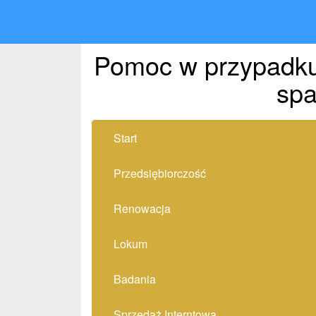
Pomoc w przypadku
sp
Start
Przedsiębiorczość
Renowacja
Lokum
Badania
Sprzedaż Interntowa