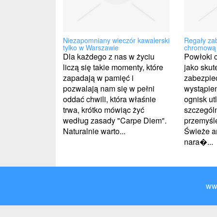
Niezapomniany wieczór kawalerski
Regały za
tylko w Warszawie
chromową
Dla każdego z nas w życiu
Powłoki 
liczą się takie momenty, które
jako sku
zapadają w pamięć i
zabezpie
pozwalają nam się w pełni
wystąpien
oddać chwili, która właśnie
ognisk ut
trwa, krótko mówiąc żyć
szczególn
według zasady "Carpe Diem".
przemyśl
Naturalnie warto...
Świeże a
nara�...
ww