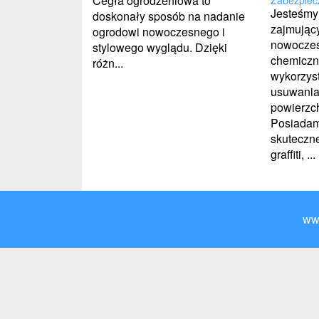
Cegła ogrodzeniowa to
Jesteśmy
doskonały sposób na nadanie
zajmujący
ogrodowi nowoczesnego i
nowoczes
stylowego wyglądu. Dzięki
chemiczn
różn...
wykorzys
usuwania
powierzc
Posiadam
skuteczn
graffiti, ...
ww