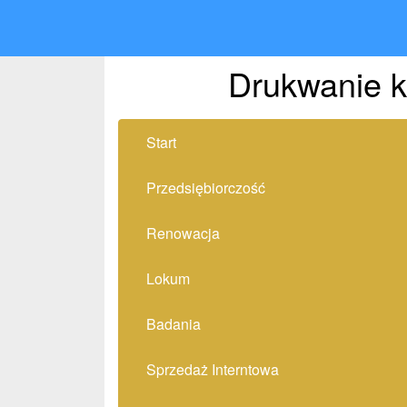
Drukwanie 
Start
Przedsiębiorczość
Renowacja
Lokum
Badania
Sprzedaż Interntowa