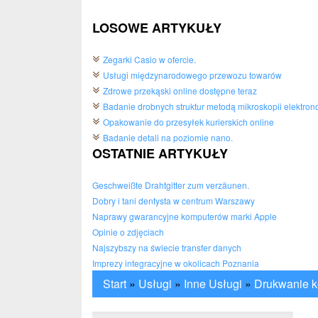
LOSOWE ARTYKUŁY
Zegarki Casio w ofercie.
Usługi międzynarodowego przewozu towarów
Zdrowe przekąski online dostępne teraz
Badanie drobnych struktur metodą mikroskopii elektron
Opakowanie do przesyłek kurierskich online
Badanie detali na poziomie nano.
OSTATNIE ARTYKUŁY
Geschweißte Drahtgitter zum verzäunen.
Dobry i tani dentysta w centrum Warszawy
Naprawy gwarancyjne komputerów marki Apple
Opinie o zdjęciach
Najszybszy na świecie transfer danych
Imprezy integracyjne w okolicach Poznania
Start
»
Usługi
»
Inne Usługi
»
Drukwanie 