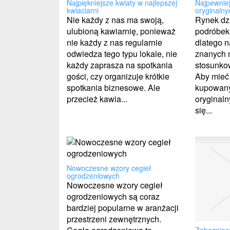
Najpiękniejsze kwiaty w najlepszej
Najpewnie
kwiaciarni
oryginalnyc
Nie każdy z nas ma swoją,
Rynek dzi
ulubioną kawiarnię, ponieważ
podróbek 
nie każdy z nas regularnie
dlatego 
odwiedza tego typu lokale, nie
znanych m
każdy zaprasza na spotkania
stosunko
gości, czy organizuje krótkie
Aby mieć
spotkania biznesowe. Ale
kupowany
przecież kawia...
oryginal
się...
Nowoczesne wzory cegieł
ogrodzeniowych
Nowoczesne wzory cegieł
ogrodzeniowych są coraz
bardziej popularne w aranżacji
przestrzeni zewnętrznych.
Zabezpiecz