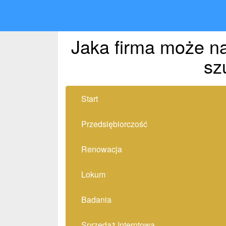
Jaka firma może n
sz
Start
Przedsiębiorczość
Renowacja
Lokum
Badania
Sprzedaż Interntowa