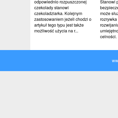
Stanowi 
odpowiednio rozpuszczonej
bezpiecze
czekolady stanowi
może słu
czekoladziarka. Kolejnym
rozrywka
zastosowaniem jeżeli chodzi o
rozwijani
artykuł tego typu jest także
umiejętno
możliwość użycia na r...
celności. 
ww