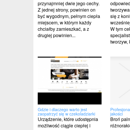
przynajmniej dwie jego cechy.
odpowied
Z jednej strony, powinien on
tworzywa
być wygodnym, pełnym ciepła
się z kon
miejscem, w którym każdy
wcześnie
chciałby zamieszkać, a z
W tym ce
drugiej powinien...
specjalis
tworzyw, k
Profesjona
Gdzie i dlaczego warto jest
jakości
zaopatrzyć się w czekoladziarki
Broń pal
Urządzenie, które udostępnia
różnoraki
możliwość ciągle ciepłej i