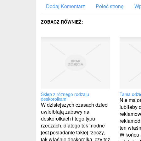
Dodaj Komentarz
Poleć stronę
Wp
ZOBACZ RÓWNIEŻ:
Sklep z różnego rodzaju
Tania odz
deskorolkami
Nie ma os
W dzisiejszych czasach dzieci
lubiłaby
uwielbiają zabawy na
reklamow
deskorolkach i tego typu
reklamod
rzeczach, dlatego tek modne
ten właśn
jest posiadanie takiej rzeczy,
W końcu 
jak właśnie deskorolka, czy też