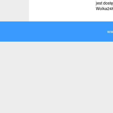
jest dost
Wolka24Hu
ww