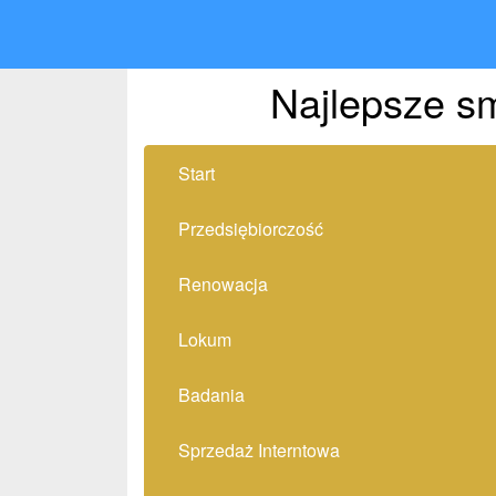
Najlepsze sm
Start
Przedsiębiorczość
Renowacja
Lokum
Badania
Sprzedaż Interntowa