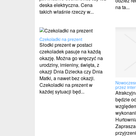
odzież r
deska elektryczna. Cena
na ta...
takich właśnie rzeczy w...
Czekoladki na prezent
Słodki prezent w postaci
czekoladek pasuje na każdą
okazję. Można go wręczyć na
urodziny, imieniny, święta, z
okazji Dnia Dziecka czy Dnia
Matki, a nawet bez okazji.
Nowoczesn
Czekoladki na prezent w
przez inte
każdej sytuacji będ...
Atrakcyjn
będzie o
względem 
wykonani
Hurtownia
Zaprasza
przyjrzeni