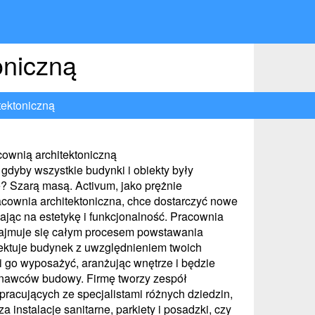
oniczną
tektoniczną
cownią architektoniczną
gdyby wszystkie budynki i obiekty były
? Szarą masą. Activum, jako prężnie
racownia architektoniczna, chce dostarczyć nowe
ając na estetykę i funkcjonalność. Pracownia
zajmuje się całym procesem powstawania
ojektuje budynek z uwzględnieniem twoich
i go wyposażyć, aranżując wnętrze i będzie
awców budowy. Firmę tworzy zespół
racujących ze specjalistami różnych dziedzin,
 instalacje sanitarne, parkiety i posadzki, czy