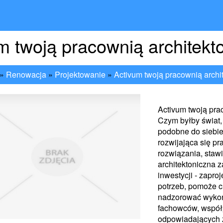
m twoją pracownią architekt
»
Renowacja
»
Projektowanie
»
Activum twoją pracownią archi
Activum twoją pra
Czym byłby świat, 
podobne do siebie
rozwijająca się p
rozwiązania, stawi
architektoniczna 
inwestycji - zapr
potrzeb, pomoże c
nadzorować wykon
fachowców, współp
odpowiadających za