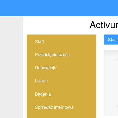
Activu
Start
Start
Przedsiębiorczość
Renowacja
Lokum
Badania
Sprzedaż Interntowa