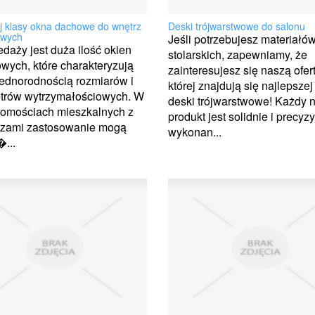
j klasy okna dachowe do wnętrz
Deski trójwarstwowe do salonu
owych
Jeśli potrzebujesz materiałó
daży jest duża ilość okien
stolarskich, zapewniamy, że
owych, które charakteryzują
zainteresujesz się naszą ofer
jednorodnością rozmiarów i
której znajdują się najlepszej
trów wytrzymałościowych. W
deski trójwarstwowe! Każdy 
homościach mieszkalnych z
produkt jest solidnie i precyzy
zami zastosowanie mogą
wykonan...
...