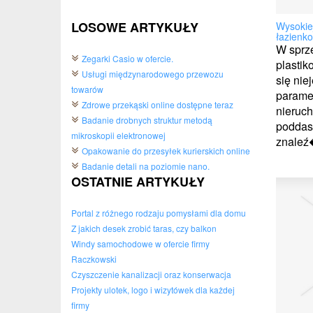
LOSOWE ARTYKUŁY
Wysokie
łazienk
W sprze
Zegarki Casio w ofercie.
plastik
Usługi międzynarodowego przewozu
się nie
towarów
parame
Zdrowe przekąski online dostępne teraz
nieruc
Badanie drobnych struktur metodą
poddas
mikroskopii elektronowej
znaleź�
Opakowanie do przesyłek kurierskich online
Badanie detali na poziomie nano.
OSTATNIE ARTYKUŁY
Portal z różnego rodzaju pomysłami dla domu
Z jakich desek zrobić taras, czy balkon
Windy samochodowe w ofercie firmy
Raczkowski
Czyszczenie kanalizacji oraz konserwacja
Projekty ulotek, logo i wizytówek dla każdej
firmy