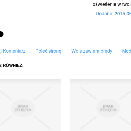
oświetlenie w tw
Dodane: 2015-0
j Komentarz
Poleć stronę
Wpis zawiera błędy
Mody
Z RÓWNIEŻ: