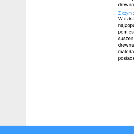
Z czym 
W dzis
najpopu
pomiesz
suszeni
drewna.
materia
posiada 