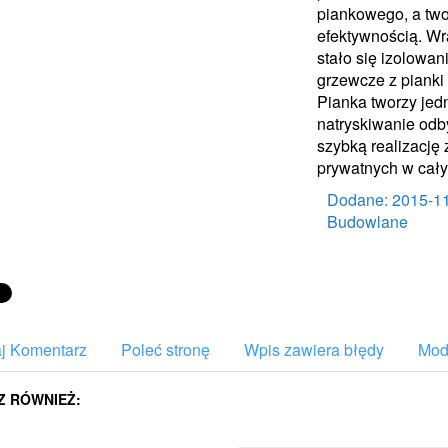
piankowego, a two
efektywnością. Wr
stało się izolowan
grzewcze z pianki 
Pianka tworzy jedn
natryskiwanie od
szybką realizację
prywatnych w cały
Dodane: 2015-1
Budowlane
j Komentarz
Poleć stronę
Wpis zawiera błędy
Mody
Z RÓWNIEŻ: