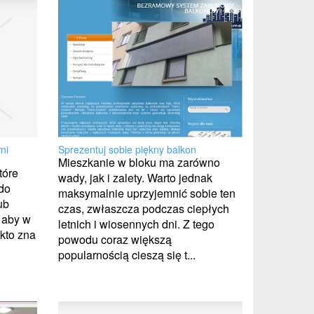
ni
Sprezentuj sobie piękny balkon
Mieszkanie w bloku ma zarówno
tóre
wady, jak i zalety. Warto jednak
 do
maksymalnie uprzyjemnić sobie ten
ub
czas, zwłaszcza podczas ciepłych
 aby w
letnich i wiosennych dni. Z tego
 kto zna
powodu coraz większą
popularnością cieszą się t...