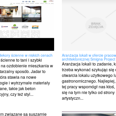
Aranżacja lokali w ofercie pracow
dekory ścienne w niskich cenach
architektonicznej Smigna Project
ścienne to tani i szybki
Aranżacja lokali to zadanie, k
 na ozdobienie mieszkania w
trzeba wykonać szykując się
arzalny sposób. Jadar to
otwarcia lokalu użytkowego l
która stawia na nowe
gastronomicznego. Najlepiej,
ogie i wytrzymałe materiały
tej pracy wspomógł nas ktoś,
ne, takie jak beton
się na tym nie tylko od strony
jny, czy też styl...
artystyczn...