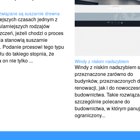
związane są suszarnie drewna
iejszych czasach jednym z
larniejszych rodzajów
czeń, jeżeli chodzi o proces
a stanowią suszarnie
 Podanie prcesowi tego typu
łu do takiego stopnia, że
on nie tylko ...
Windy z niskim nadszybiem
Windy z niskim nadszybiem 
przeznaczone zarówno do
budynków, przeznaczonych 
renowacji, jak i do nowocze
budownictwa. Takie rozwiązan
szczególnie polecane do
budownictwa, w którym panu
ograniczony...