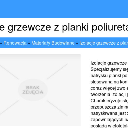
je grzewcze z pianki poliure
»
Renowacja
»
Materiały Budowlane
»
Izolacje grzewcze z pia
Izolacje grzewcze 
Specjalizujemy si
natrysku pianki p
stosowana na kon
coraz więcej zwol
tworzenia izolacj
Charakteryzuje si
przepuszcza zimn
natryskiwana jest
zapewniających n
posiada wieloletn