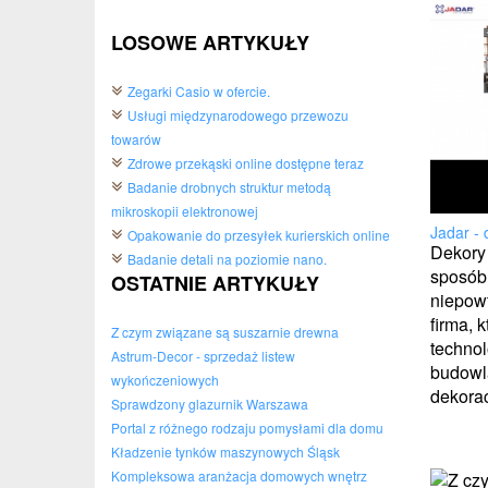
LOSOWE ARTYKUŁY
Zegarki Casio w ofercie.
Usługi międzynarodowego przewozu
towarów
Zdrowe przekąski online dostępne teraz
Badanie drobnych struktur metodą
mikroskopii elektronowej
Jadar - 
Opakowanie do przesyłek kurierskich online
Dekory 
Badanie detali na poziomie nano.
sposób
OSTATNIE ARTYKUŁY
niepowt
firma, 
Z czym związane są suszarnie drewna
technol
Astrum-Decor - sprzedaż listew
budowla
wykończeniowych
dekoracy
Sprawdzony glazurnik Warszawa
Portal z różnego rodzaju pomysłami dla domu
Kładzenie tynków maszynowych Śląsk
Kompleksowa aranżacja domowych wnętrz