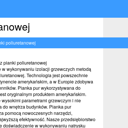
tanowej
nki poliuretanowej
z pianki poliuretanowej
ę w wykonywaniu izolacji grzewczych metodą
oliuretanowej. Technologia jest powszechnie
tynencie amerykańskim, a w Europie zdobywa
enników. Pianka pur wykorzystywana do
i jest oryginalnym produktem amerykańskim.
ę wysokimi parametrami grzewczym i nie
a do wnętrza budynków. Pianka pur
 za pomocą nowoczesnych narzędzi,
ajwyższą efektywność. Nasze przedsiębiorstwo
ie doświadczenie w wykonywaniu natrysku