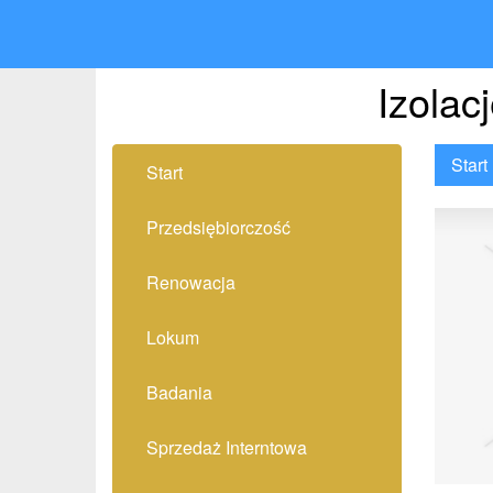
Izolac
Start
Start
Przedsiębiorczość
Renowacja
Lokum
Badania
Sprzedaż Interntowa