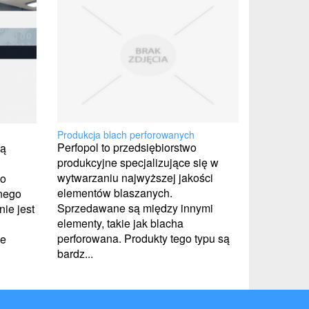
Produkcja blach perforowanych
Perfopol to przedsiębiorstwo
są
produkcyjne specjalizujące się w
wytwarzaniu najwyższej jakości
do
elementów blaszanych.
snego
Sprzedawane są między innymi
ie jest
elementy, takie jak blacha
perforowana. Produkty tego typu są
je
bardz...