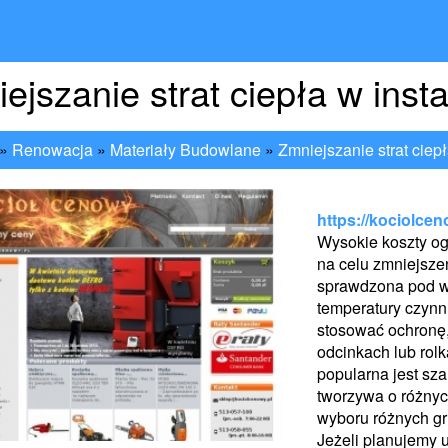
ejszanie strat ciepła w instal
»
Renowacja
»
Materiały Budowlane
»
Zmniejszanie strat ciepła
https://kociolcen
Wysokie koszty o
na celu zmniejszen
sprawdzona pod wz
temperatury czynn
stosować ochronę, 
odcinkach lub rol
popularna jest sza
tworzywa o różnyc
wyboru różnych gr
Jeżeli planujemy 