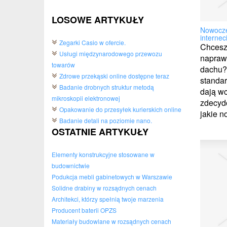
LOSOWE ARTYKUŁY
Nowocze
internec
Zegarki Casio w ofercie.
Chcesz 
Usługi międzynarodowego przewozu
naprawd
towarów
dachu?
Zdrowe przekąski online dostępne teraz
standar
Badanie drobnych struktur metodą
dają wc
mikroskopii elektronowej
zdecydo
Opakowanie do przesyłek kurierskich online
jakie n
Badanie detali na poziomie nano.
OSTATNIE ARTYKUŁY
Elementy konstrukcyjne stosowane w
budownictwie
Podukcja mebli gabinetowych w Warszawie
Solidne drabiny w rozsądnych cenach
Architekci, którzy spełnią twoje marzenia
Producent baterii OPZS
Materiały budowlane w rozsądnych cenach