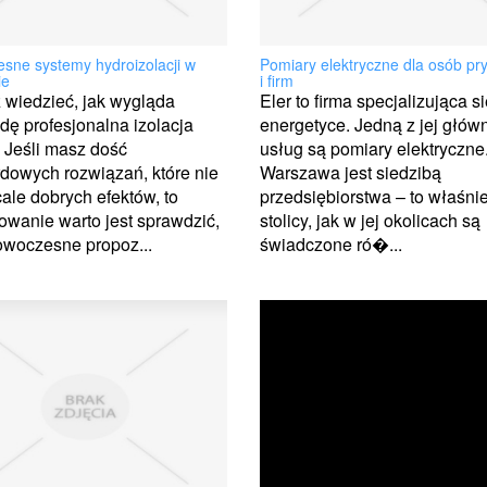
sne systemy hydroizolacji w
Pomiary elektryczne dla osób pr
ie
i firm
wiedzieć, jak wygląda
Eler to firma specjalizująca s
ę profesjonalna izolacja
energetyce. Jedną z jej głów
 Jeśli masz dość
usług są pomiary elektryczne
dowych rozwiązań, które nie
Warszawa jest siedzibą
ale dobrych efektów, to
przedsiębiorstwa – to właśni
wanie warto jest sprawdzić,
stolicy, jak w jej okolicach są
owoczesne propoz...
świadczone ró�...