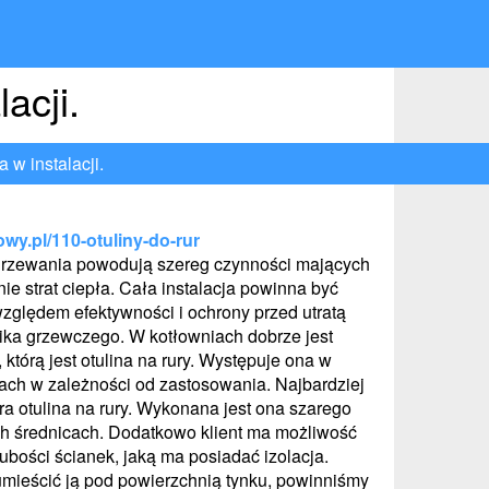
acji.
 w instalacji.
owy.pl/110-otuliny-do-rur
grzewania powodują szereg czynności mających
ie strat ciepła. Cała instalacja powinna być
ględem efektywności i ochrony przed utratą
ika grzewczego. W kotłowniach dobrze jest
którą jest otulina na rury. Występuje ona w
kach w zależności od zastosowania. Najbardziej
ra otulina na rury. Wykonana jest ona szarego
h średnicach. Dodatkowo klient ma możliwość
ubości ścianek, jaką ma posiadać izolacja.
umieścić ją pod powierzchnią tynku, powinniśmy