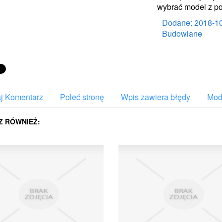
wybrać model z p
Dodane: 2018-1
Budowlane
j Komentarz
Poleć stronę
Wpis zawiera błędy
Mody
Z RÓWNIEŻ: