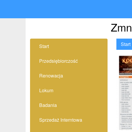
Zmni
Start
Start
Przedsiębiorczość
Renowacja
Lokum
Badania
Sprzedaż Interntowa