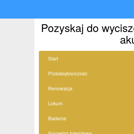
Pozyskaj do wycisz
ak
Start
Przedsiębiorczość
Renowacja
Lokum
Badania
Sprzedaż Interntowa