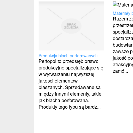
Materiały
Razem z
przestrzeń
specjaliz
dostarcz
budowlan
zawsze p
Produkcja blach perforowanych
jakość p
Perfopol to przedsiębiorstwo
atrakcyj
produkcyjne specjalizujące się
zamó...
w wytwarzaniu najwyższej
jakości elementów
blaszanych. Sprzedawane są
między innymi elementy, takie
jak blacha perforowana.
Produkty tego typu są bardz...