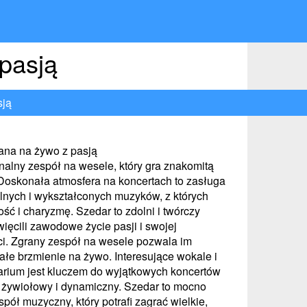
pasją
sją
ana na żywo z pasją
nalny zespół na wesele, który gra znakomitą
oskonała atmosfera na koncertach to zasługa
olnych i wykształconych muzyków, z których
ć i charyzmę. Szedar to zdolni i twórczy
święcili zawodowe życie pasji i swojej
ci. Zgrany zespół na wesele pozwala im
łe brzmienie na żywo. Interesujące wokale i
arium jest kluczem do wyjątkowych koncertów
 żywiołowy i dynamiczny. Szedar to mocno
ół muzyczny, który potrafi zagrać wielkie,