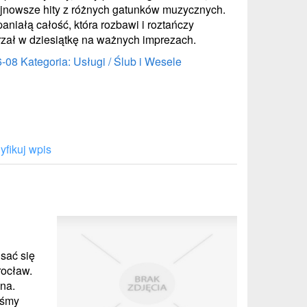
najnowsze hity z różnych gatunków muzycznych.
niałą całość, która rozbawi i roztańczy
trzał w dziesiątkę na ważnych imprezach.
6-08
Kategoria: Usługi / Ślub i Wesele
fikuj wpis
sać się
rocław.
na.
yśmy