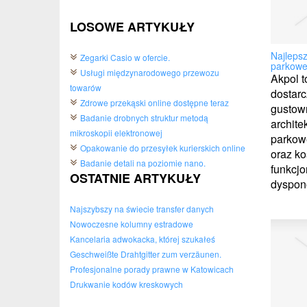
LOSOWE ARTYKUŁY
Najlepsz
Zegarki Casio w ofercie.
parkow
Usługi międzynarodowego przewozu
Akpol t
towarów
dostarc
Zdrowe przekąski online dostępne teraz
gustow
Badanie drobnych struktur metodą
architek
mikroskopii elektronowej
parkow
Opakowanie do przesyłek kurierskich online
oraz ko
Badanie detali na poziomie nano.
funkcjo
OSTATNIE ARTYKUŁY
dyspono
Najszybszy na świecie transfer danych
Nowoczesne kolumny estradowe
Kancelaria adwokacka, której szukałeś
Geschweißte Drahtgitter zum verzäunen.
Profesjonalne porady prawne w Katowicach
Drukwanie kodów kreskowych