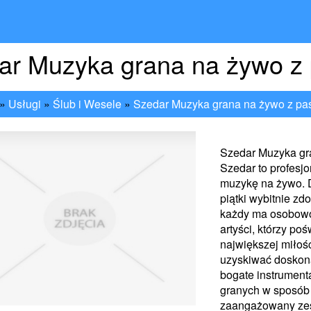
ar Muzyka grana na żywo z 
»
Usługi
»
Ślub i Wesele
»
Szedar Muzyka grana na żywo z pa
Szedar Muzyka gr
Szedar to profesjo
muzykę na żywo. D
piątki wybitnie zd
każdy ma osobowoś
artyści, którzy po
największej miłoś
uzyskiwać doskona
bogate instrument
granych w sposób
zaangażowany zesp