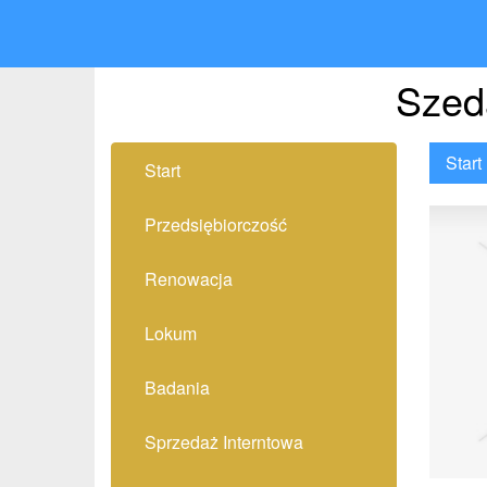
Szed
Start
Start
Przedsiębiorczość
Renowacja
Lokum
Badania
Sprzedaż Interntowa