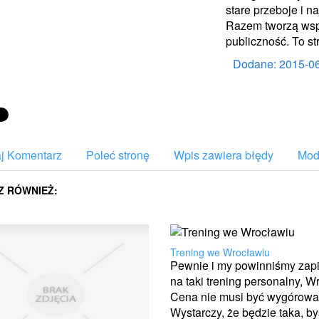
stare przeboje i 
Razem tworzą wspa
publiczność. To s
Dodane: 2015-0
j Komentarz
Poleć stronę
Wpis zawiera błędy
Mody
Z RÓWNIEŻ:
Trening we Wrocławiu
Pewnie i my powinniśmy zapi
na taki trening personalny, W
Cena nie musi być wygórowa
Wystarczy, że będzie taka, b