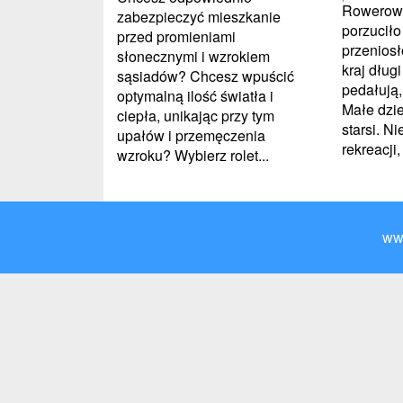
Rowerowe
zabezpieczyć mieszkanie
porzuciło
przed promieniami
przeniosł
słonecznymi i wzrokiem
kraj dług
sąsiadów? Chcesz wpuścić
pedałują,
optymalną ilość światła i
Małe dzie
ciepła, unikając przy tym
starsi. Ni
upałów i przemęczenia
rekreacji, 
wzroku? Wybierz rolet...
ww