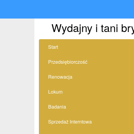
Wydajny i tani br
Start
Przedsiębiorczość
Renowacja
Lokum
Badania
Sprzedaż Interntowa