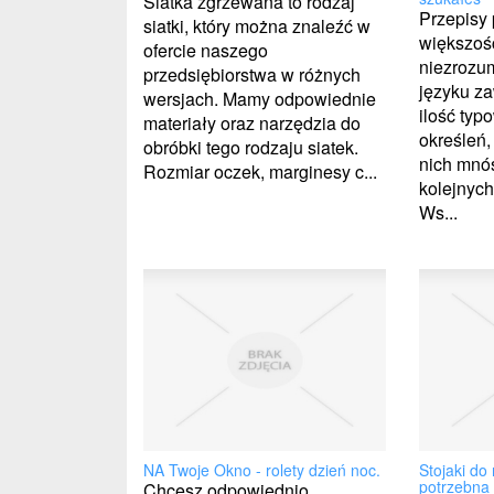
Siatka zgrzewana to rodzaj
Przepisy 
siatki, który można znaleźć w
większośc
ofercie naszego
niezrozum
przedsiębiorstwa w różnych
języku z
wersjach. Mamy odpowiednie
ilość typ
materiały oraz narzędzia do
określeń,
obróbki tego rodzaju siatek.
nich mnó
Rozmiar oczek, marginesy c...
kolejnyc
Ws...
NA Twoje Okno - rolety dzień noc.
Stojaki do
potrzebna
Chcesz odpowiednio