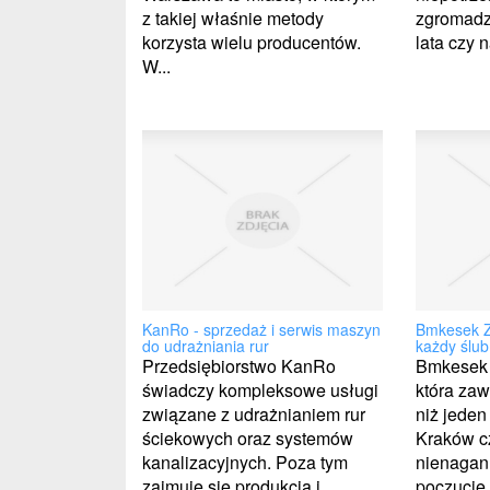
z takiej właśnie metody
zgromadzi
korzysta wielu producentów.
lata czy 
W...
KanRo - sprzedaż i serwis maszyn
Bmkesek Z
do udrażniania rur
każdy ślub
Przedsiębiorstwo KanRo
Bmkesek t
świadczy kompleksowe usługi
która zaw
związane z udrażnianiem rur
niż jeden 
ściekowych oraz systemów
Kraków cz
kanalizacyjnych. Poza tym
nienagann
zajmuje się produkcją i
poczucie