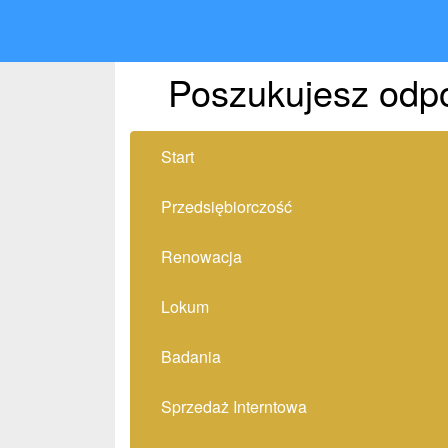
Poszukujesz odpo
Start
Przedsiębiorczość
Renowacja
Lokum
Badania
Sprzedaż Interntowa