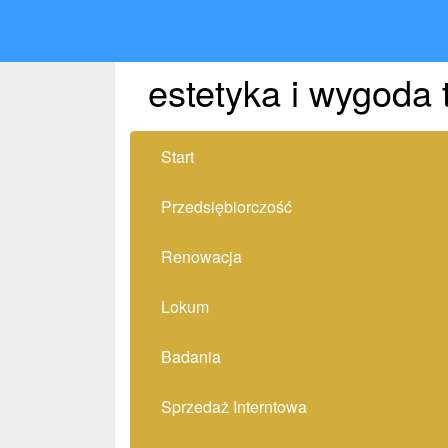
estetyka i wygoda 
Start
Przedsiębiorczość
Renowacja
Lokum
Badania
Sprzedaż Interntowa