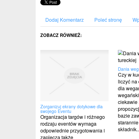
Dodaj Komentarz
Poleć stronę
Wp
ZOBACZ RÓWNIEŻ:
Dania wega
Czy w kuc
liczyć na
dla wega
wegańskie
ciekawi
Zorganizuj ekrany dotykowe dla
propozycj
swojego Eventu
bazie za
Organizacja targów i różnego
staranni
rodzaju eventów wymaga
składnik..
odpowiednie przygotowania i
zaplecza także