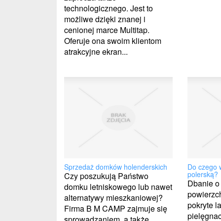
technologicznego. Jest to
możliwe dzięki znanej i
cenionej marce Multitap.
Oferuje ona swoim klientom
atrakcyjne ekran...
Sprzedaż domków holenderskich
Do czego 
polerską?
Czy poszukują Państwo
Dbanie o
domku letniskowego lub nawet
powierzc
alternatywy mieszkaniowej?
pokryte l
Firma B M CAMP zajmuje się
pielęgna
sprowadzaniem, a także