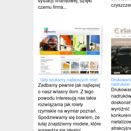
sytuacji finansowej, dzięki
czyszczen
czemu firma...
Gdy szukamy najlepszych rolet
Drukowani
nadruków n
Zadbamy pewnie jak najlepiej
Drukowan
o nasz własny dom. Z tego
nadruków 
powodu interesują nas takie
doskonał
rozwiązania jak rolety
wyróżnić 
rzymskie na wymiar poznań.
konkurenc
Spodziewamy się bowiem, że
metalizow
tutaj znajdziemy modele, które
atrakcyjn
sprawdzą się idealni...