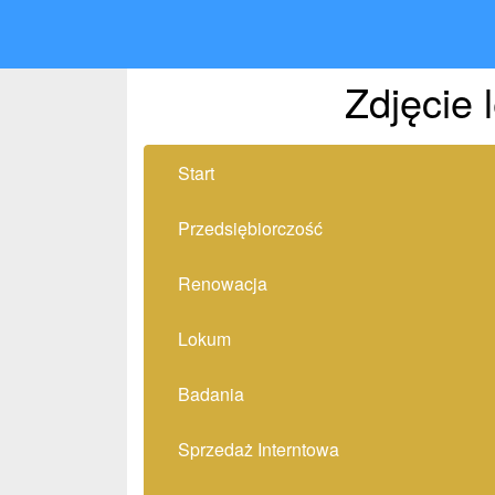
Zdjęcie 
Start
Przedsiębiorczość
Renowacja
Lokum
Badania
Sprzedaż Interntowa