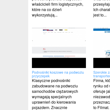
przesyłaj
właścicieli firm logistycznych,
Ich chara
które na co dzień
jest to...
wykorzystują...
Podnośniki koszowe na podwoziu
Szerokie 
przyczepek
transport
Klasyczne podnośniki
Firma, kt
zabudowane na podwoziu
rynku od w
samochodów ciężarowych
oferuje j
wymagają specjalnych
niezawod
uprawnień do kierowania
przeznac
pojazdem. Znacznie
to Filmat