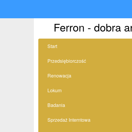
Ferron - dobra 
Start
Przedsiębiorczość
Renowacja
Lokum
Badania
Sprzedaż Interntowa