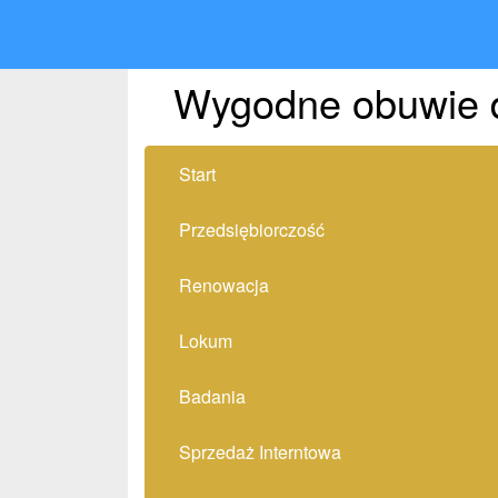
Wygodne obuwie d
Start
Przedsiębiorczość
Renowacja
Lokum
Badania
Sprzedaż Interntowa