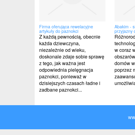
Firma oferująca rewelacyjne
Abakim - s
artykuły do paznokci
przyjazny
Z każdą pewnością, obecnie
Różnorod
każda dziewczyna,
technolo
niezależnie od wieku,
w coraz w
doskonale zdaje sobie sprawę
obszarów
z tego, jak ważna jest
domów wk
odpowiednia pielęgnacja
poprzez 
paznokci, ponieważ w
zaawans
dzisiejszych czasach ładne i
umożliwi
zadbane paznokci...
ww