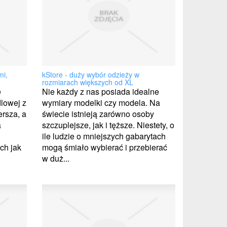
mi,
kStore - duży wybór odzieży w
rozmiarach większych od XL
e
Nie każdy z nas posiada idealne
dlowej z
wymiary modelki czy modela. Na
ersza, a
świecie istnieją zarówno osoby
a
szczuplejsze, jak i tęższe. Niestety, o
ile ludzie o mniejszych gabarytach
ch jak
mogą śmiało wybierać i przebierać
w duż...