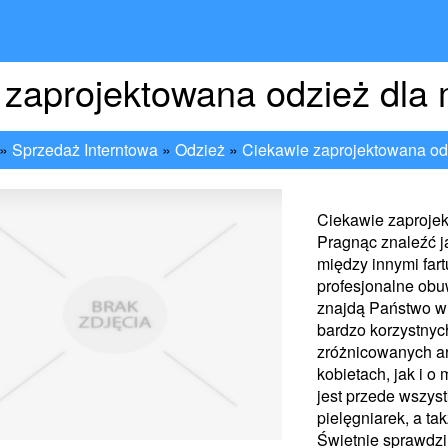
 zaprojektowana odzież dla
»
Sprzedaż Interntowa
»
Odzież
»
Ciekawie zaprojektowana od
Ciekawie zaproje
Pragnąc znaleźć j
między innymi far
profesjonalne obuw
znajdą Państwo wi
bardzo korzystnyc
zróżnicowanych a
kobietach, jak i 
jest przede wszyst
pielęgniarek, a ta
Świetnie sprawdzi