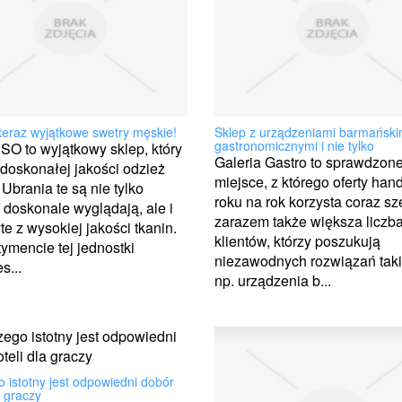
teraz wyjątkowe swetry męskie!
Sklep z urządzeniami barmański
gastronomicznymi i nie tylko
O to wyjątkowy sklep, który
Galeria Gastro to sprawdzon
 doskonałej jakości odzież
miejsce, z którego oferty han
Ubrania te są nie tylko
roku na rok korzysta coraz sz
doskonale wyglądają, ale i
zarazem także większa liczb
te z wysokiej jakości tkanin.
klientów, którzy poszukują
ymencie tej jednostki
niezawodnych rozwiązań taki
s...
np. urządzenia b...
 istotny jest odpowiedni dobór
a graczy