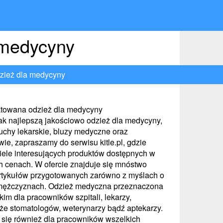
 medycyny
zież dla medycyny
ktowana odzież dla medycyny
ak najlepszą jakościowo odzież dla medycyny,
tuchy lekarskie, bluzy medyczne oraz
ie, zapraszamy do serwisu kitle.pl, gdzie
ele interesujących produktów dostępnych w
h cenach. W ofercie znajduje się mnóstwo
rtykułów przygotowanych zarówno z myślach o
o mężczyznach. Odzież medyczna przeznaczona
kim dla pracowników szpitali, lekarzy,
kże stomatologów, weterynarzy bądź aptekarzy.
 się również dla pracowników wszelkich