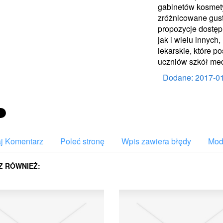
gabinetów kosmet
zróżnicowane gust
propozycje dostęp
jak i wielu innyc
lekarskie, które 
uczniów szkół me
Dodane: 2017-0
j Komentarz
Poleć stronę
Wpis zawiera błędy
Mody
Z RÓWNIEŻ: