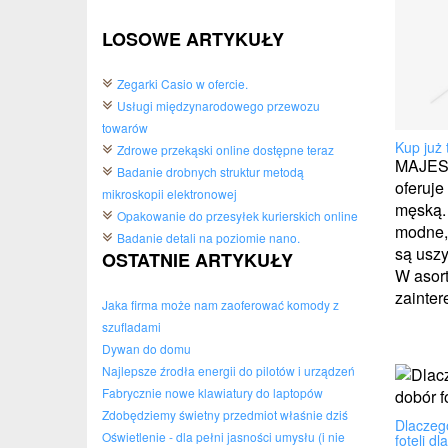
LOSOWE ARTYKUŁY
Zegarki Casio w ofercie.
Usługi międzynarodowego przewozu
towarów
Kup już 
Zdrowe przekąski online dostępne teraz
MAJESS
Badanie drobnych struktur metodą
oferuje
mikroskopii elektronowej
męską. 
Opakowanie do przesyłek kurierskich online
modne, 
Badanie detali na poziomie nano.
są uszy
OSTATNIE ARTYKUŁY
W asort
zaintere
Jaka firma może nam zaoferować komody z
szufladami
Dywan do domu
Najlepsze źrodła energii do pilotów i urządzeń
Fabrycznie nowe klawiatury do laptopów
Zdobędziemy świetny przedmiot właśnie dziś
Dlaczego
Oświetlenie - dla pełni jasności umysłu (i nie
foteli dl