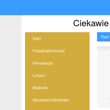
Ciekawie
Start
Start
Przedsiębiorczość
Renowacja
Lokum
Badania
Sprzedaż Interntowa