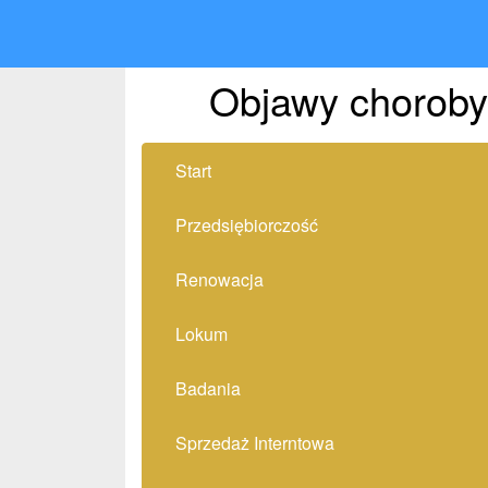
Objawy choroby
Start
Przedsiębiorczość
Renowacja
Lokum
Badania
Sprzedaż Interntowa