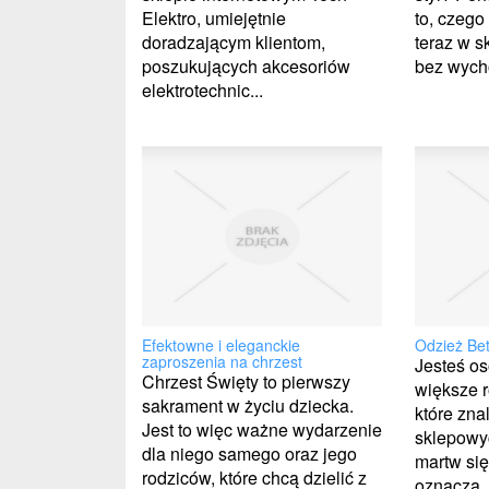
Elektro, umiejętnie
to, czego
doradzającym klientom,
teraz w s
poszukujących akcesoriów
bez wycho
elektrotechnic...
Efektowne i eleganckie
Odzież Bet
zaproszenia na chrzest
Jesteś os
Chrzest Święty to pierwszy
większe r
sakrament w życiu dziecka.
które zn
Jest to więc ważne wydarzenie
sklepowy
dla niego samego oraz jego
martw się
rodziców, które chcą dzielić z
oznacza,