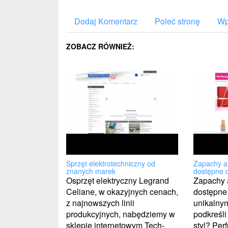
Dodaj Komentarz
Poleć stronę
Wp
ZOBACZ RÓWNIEŻ:
Sprzęt elektrotechniczny od
Zapachy a
znanych marek
dostępne o
Osprzęt elektryczny Legrand
Zapachy 
Celiane, w okazyjnych cenach,
dostępne 
z najnowszych linii
unikalnym
produkcyjnych, nabędziemy w
podkreśli
sklepie internetowym Tech-
styl? Per