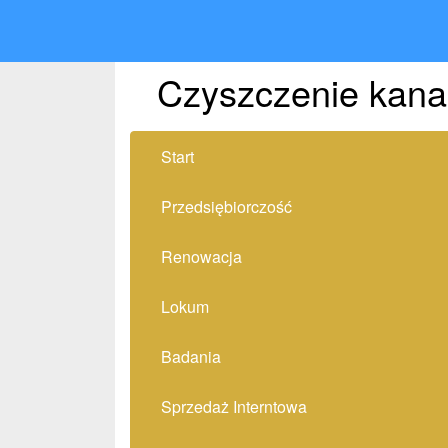
Czyszczenie kanal
Start
Przedsiębiorczość
Renowacja
Lokum
Badania
Sprzedaż Interntowa