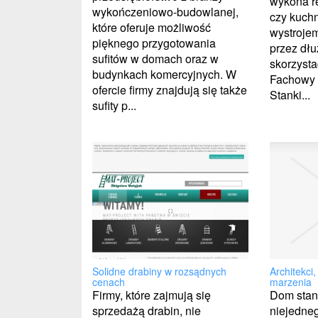
wykona re
wykończeniowo-budowlanej,
czy kuchn
które oferuje możliwość
wystroje
pięknego przygotowania
przez dłu
sufitów w domach oraz w
skorzysta
budynkach komercyjnych. W
Fachowy 
ofercie firmy znajdują się także
Stanki...
sufity p...
Architekci,
Solidne drabiny w rozsądnych
marzenia
cenach
Dom stan
Firmy, które zajmują się
niejedne
sprzedażą drabin, nie