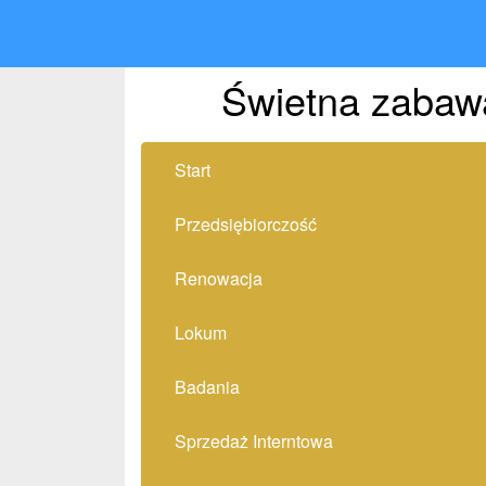
Świetna zabawa
Start
Przedsiębiorczość
Renowacja
Lokum
Badania
Sprzedaż Interntowa