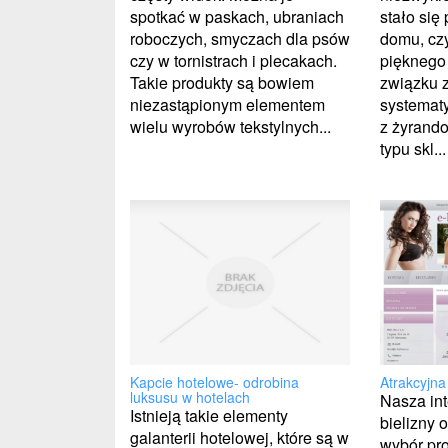
stało się
spotkać w paskach, ubraniach
domu, cz
roboczych, smyczach dla psów
pięknego
czy w tornistrach i plecakach.
związku 
Takie produkty są bowiem
systemat
niezastąpionym elementem
z żyrando
wielu wyrobów tekstylnych...
typu skl...
Kapcie hotelowe- odrobina
Atrakcyjna
luksusu w hotelach
Nasza in
Istnieją takie elementy
bielizny 
galanterii hotelowej, które są w
wybór pro