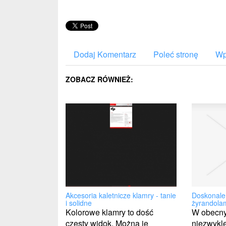
Dodaj Komentarz
Poleć stronę
Wp
ZOBACZ RÓWNIEŻ:
Doskonale 
Akcesoria kaletnicze klamry - tanie
żyrandola
i solidne
W obecny
Kolorowe klamry to dość
niezwykl
częsty widok. Można je