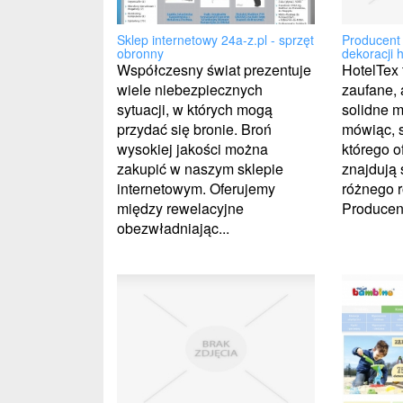
Producent 
Sklep internetowy 24a-z.pl - sprzęt
dekoracji 
obronny
HotelTex
Współczesny świat prezentuje
zaufane, 
wiele niebezpiecznych
solidne m
sytuacji, w których mogą
mówiąc, s
przydać się bronie. Broń
którego o
wysokiej jakości można
znajdują 
zakupić w naszym sklepie
różnego r
internetowym. Oferujemy
Producen
między rewelacyjne
obezwładniając...