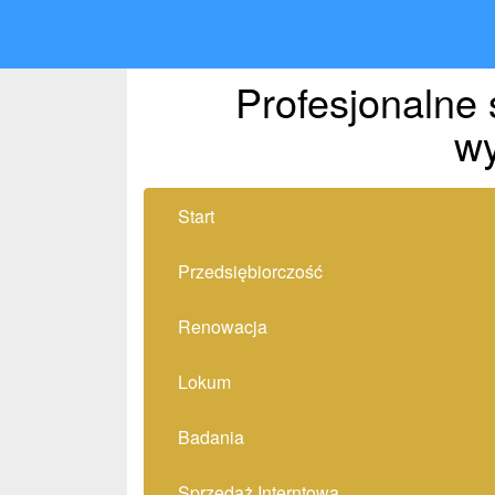
Profesjonalne 
wy
Start
Przedsiębiorczość
Renowacja
Lokum
Badania
Sprzedaż Interntowa