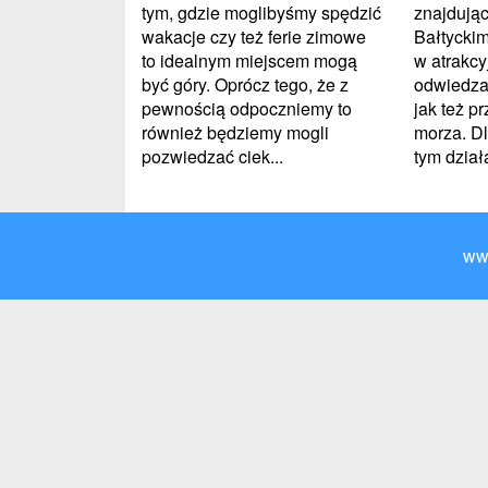
tym, gdzie moglibyśmy spędzić
znajdują
wakacje czy też ferie zimowe
Bałtycki
to idealnym miejscem mogą
w atrakcy
być góry. Oprócz tego, że z
odwiedza
pewnością odpoczniemy to
jak też p
również będziemy mogli
morza. Dl
pozwiedzać ciek...
tym działa
ww