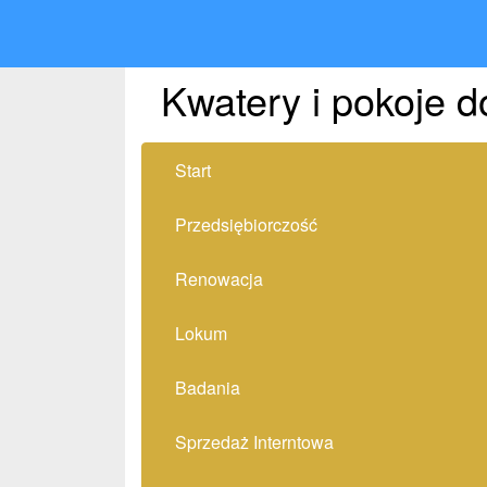
Kwatery i pokoje d
Start
Przedsiębiorczość
Renowacja
Lokum
Badania
Sprzedaż Interntowa