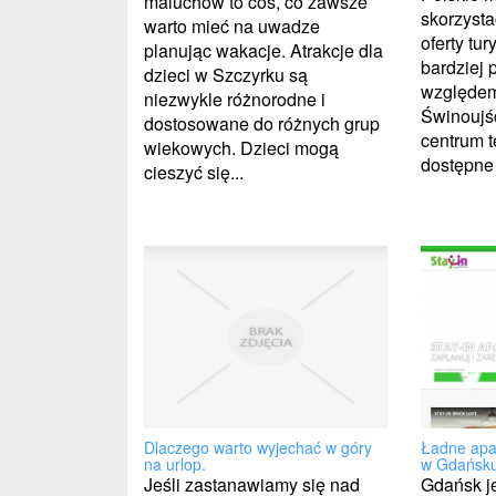
maluchów to coś, co zawsze
skorzysta
warto mieć na uwadze
oferty tu
planując wakacje. Atrakcje dla
bardziej 
dzieci w Szczyrku są
względem
niezwykle różnorodne i
Świnoujśc
dostosowane do różnych grup
centrum t
wiekowych. Dzieci mogą
dostępne 
cieszyć się...
Dlaczego warto wyjechać w góry
Ładne apa
na urlop.
w Gdańsk
Jeśli zastanawiamy się nad
Gdańsk j