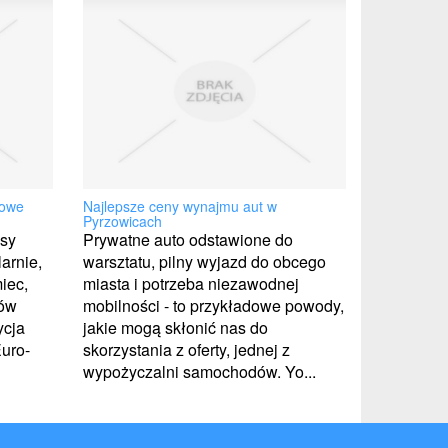
zowe
Najlepsze ceny wynajmu aut w
Pyrzowicach
sy
Prywatne auto odstawione do
arnie,
warsztatu, pilny wyjazd do obcego
iec,
miasta i potrzeba niezawodnej
jów
mobilności - to przykładowe powody,
ycja
jakie mogą skłonić nas do
Euro-
skorzystania z oferty, jednej z
wypożyczalni samochodów. Yo...