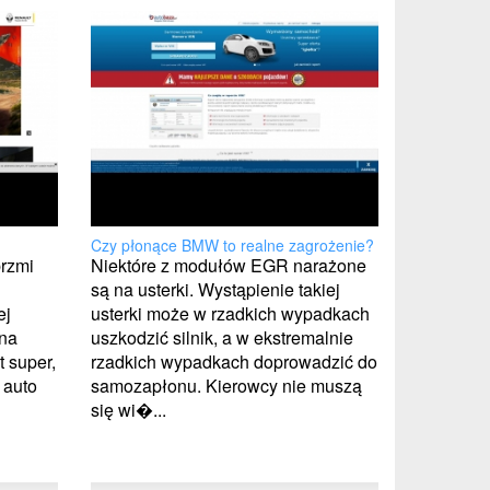
Czy płonące BMW to realne zagrożenie?
brzmi
Niektóre z modułów EGR narażone
są na usterki. Wystąpienie takiej
ej
usterki może w rzadkich wypadkach
 na
uszkodzić silnik, a w ekstremalnie
t super,
rzadkich wypadkach doprowadzić do
y auto
samozapłonu. Kierowcy nie muszą
się wi�...