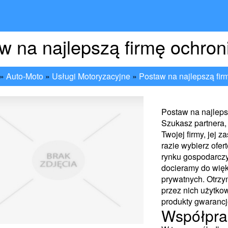
w na najlepszą firmę ochron
»
Auto-Moto
»
Usługi Motoryzacyjne
»
Postaw na najlepszą fir
Postaw na najleps
Szukasz partnera,
Twojej firmy, jej
razie wybierz ofert
rynku gospodarczym
docieramy do więk
prywatnych. Otrzy
przez nich użytko
produkty gwarancj
Współprac