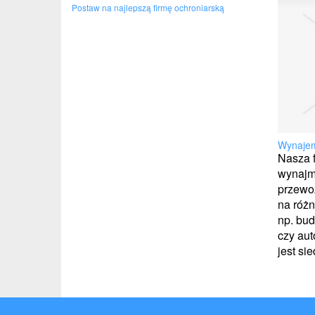
Postaw na najlepszą firmę ochroniarską
Wynajem
Nasza f
wynajm
przewo
na różn
np. bu
czy au
jest si