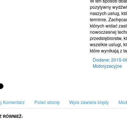
W ten sposób dbamy
pozytywny wydźwię
naszych usług, kt
terminie. Zachęc
których widać zas
nowoczesnej techno
przedsiębiorstw, k
wszelkie usługi, kt
które wynikają z 
Dodane: 2015-0
Motoryzacyjne
j Komentarz
Poleć stronę
Wpis zawiera błędy
Mody
Z RÓWNIEŻ: