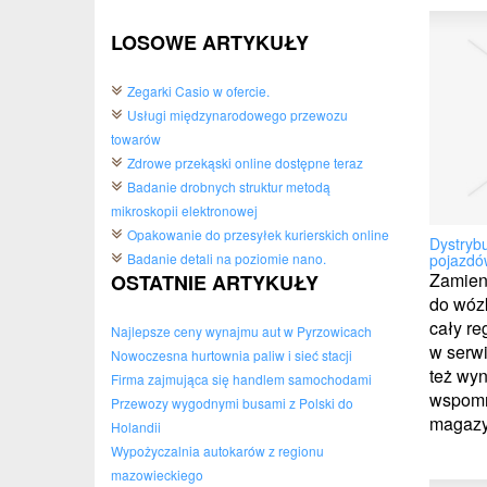
LOSOWE ARTYKUŁY
Zegarki Casio w ofercie.
Usługi międzynarodowego przewozu
towarów
Zdrowe przekąski online dostępne teraz
Badanie drobnych struktur metodą
mikroskopii elektronowej
Opakowanie do przesyłek kurierskich online
Dystryb
pojazdó
Badanie detali na poziomie nano.
Zamienn
OSTATNIE ARTYKUŁY
do wóz
cały re
Najlepsze ceny wynajmu aut w Pyrzowicach
w serwi
Nowoczesna hurtownia paliw i sieć stacji
też wy
Firma zajmująca się handlem samochodami
wspomn
Przewozy wygodnymi busami z Polski do
magazyn
Holandii
Wypożyczalnia autokarów z regionu
mazowieckiego