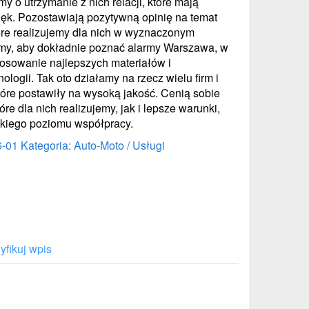
 o utrzymanie z nich relacji, które mają
k. Pozostawiają pozytywną opinię na temat
óre realizujemy dla nich w wyznaczonym
amy, aby dokładnie poznać alarmy Warszawa, w
tosowanie najlepszych materiałów i
logii. Tak oto działamy na rzecz wielu firm i
tóre postawiły na wysoką jakość. Cenią sobie
óre dla nich realizujemy, jak i lepsze warunki,
takiego poziomu współpracy.
6-01
Kategoria: Auto-Moto / Usługi
fikuj wpis