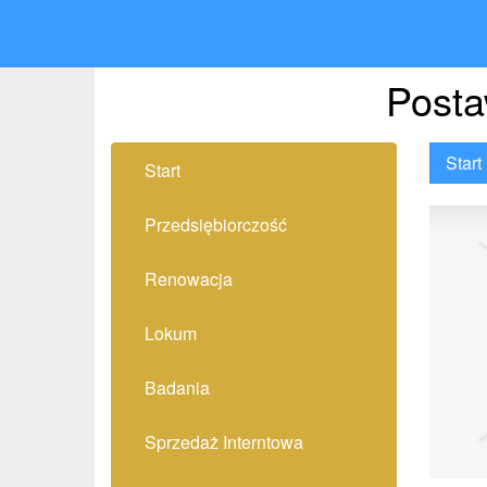
Posta
Start
Start
Przedsiębiorczość
Renowacja
Lokum
Badania
Sprzedaż Interntowa