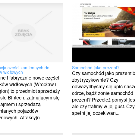
ucja części zamiennych do
Samochód jako prezent?
w widłowych
Czy samochód jako prezent 
e i fabrycznie nowe części
zbyt ryzykownie? Czy
ków widłowych (Wrocław i
odważylibyśmy się upić nasz
gion) to przedmiot sprzedaży
córce, bądź żonie samochód
sie Bintech, zajmującym się
prezent? Przecież pomysł jes
najmem i sprzedażą
ale czy trafimy w jej gust. Cz
ianych pojazdów
spełni jej oczekiwan...
owych. Atrakcyjn...