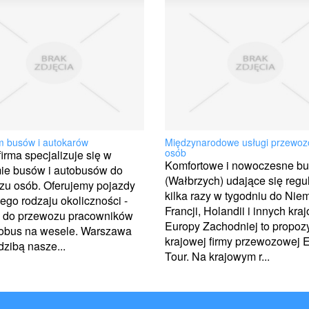
 busów i autokarów
Międzynarodowe usługi przewo
osób
irma specjalizuje się w
Komfortowe i nowoczesne bu
ie busów i autobusów do
(Wałbrzych) udające się regul
zu osób. Oferujemy pojazdy
kilka razy w tygodniu do Niem
ego rodzaju okoliczności -
Francji, Holandii i innych kra
d do przewozu pracowników
Europy Zachodniej to propoz
tobus na wesele. Warszawa
krajowej firmy przewozowej 
edzibą nasze...
Tour. Na krajowym r...