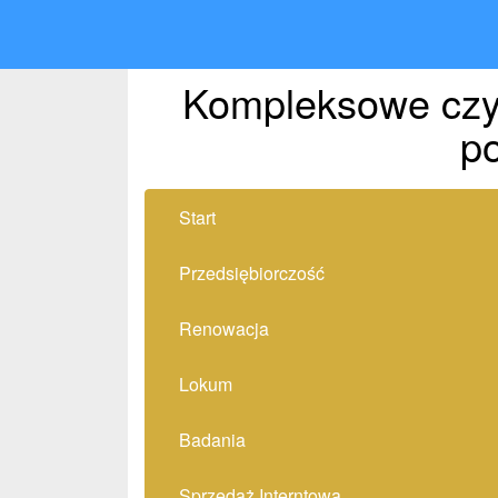
Kompleksowe czys
p
Start
Przedsiębiorczość
Renowacja
Lokum
Badania
Sprzedaż Interntowa