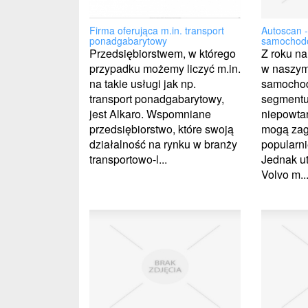
Autoscan -
Firma oferująca m.in. transport
samocho
ponadgabarytowy
Z roku na
Przedsiębiorstwem, w którego
w naszym 
przypadku możemy liczyć m.in.
samochod
na takie usługi jak np.
segmentu
transport ponadgabarytowy,
niepowtar
jest Alkaro. Wspomniane
mogą za
przedsiębiorstwo, które swoją
popularni
działalność na rynku w branży
Jednak u
transportowo-l...
Volvo m..