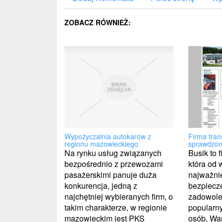
ZOBACZ RÓWNIEŻ:
Wypożyczalnia autokarów z
Firma tran
regionu mazowieckiego
sprawdzo
Na rynku usług związanych
Busik to 
bezpośrednio z przewozami
która od w
pasażerskimi panuje duża
najważnie
konkurencja, jedną z
bezpiecz
najchętniej wybieranych firm, o
zadowole
takim charakterze, w regionie
popularny
mazowieckim jest PKS
osób, Wa