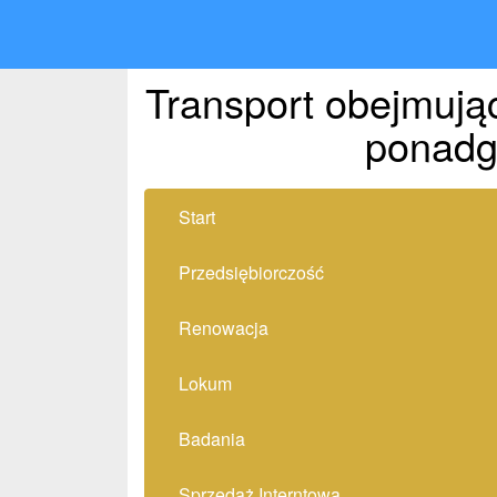
Transport obejmują
ponadg
Start
Przedsiębiorczość
Renowacja
Lokum
Badania
Sprzedaż Interntowa